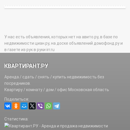
У нас есть объявления, которых нет на авито.ру, в базе по
недвижимости циан.ру, на доске объявлений домофонд.ру и
в газете из рук в руки irr.ru
КВАРТИРАНТ.РУ
Аренда / сдать / снять / купить недвижимость без
посредников.
Квартиру / комнату / дом / офис Московская область
Поделиться:
Статистика: