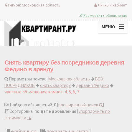
Регион:
Московская область
Личный кабинет
Разместить объявление
МЕНЮ
Снять квартиру без посредников деревня
Федино в аренду
Параметры поиска:
Московская область
БЕЗ
ПОСРЕДНИКОВ
снять квартиру
деревня Федино
частные объявления, комнат: 4, 5, 6, 7
Найдено объявлений:
0
[
расширенный поиск
]
Сортировка:
по дате добавления
[
упорядочить по
стоимости
]
[
-
избранное
|
-
показать на карте
]