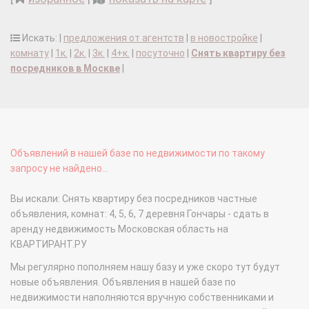
Искать: |
предложения от агентств
|
в новостройке
|
комнату
|
1к.
|
2к.
|
3к.
|
4+к.
|
посуточно
|
Снять квартиру без
посредников в Москве
|
Объявлений в нашей базе по недвижимости по такому
запросу не найдено...
Вы искали: Снять квартиру без посредников частные
объявления, комнат: 4, 5, 6, 7 деревня Гончары - сдать в
аренду недвижимость Московская область на
КВАРТИРАНТ.РУ
Мы регулярно пополняем нашу базу и уже скоро тут будут
новые объявления. Объявления в нашей базе по
недвижимости наполняются вручную собственниками и