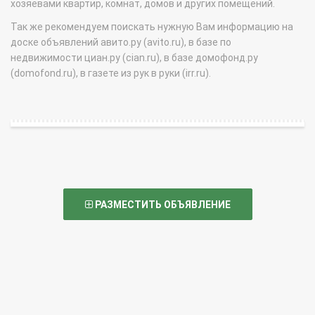
хозяевами квартир, комнат, домов и других помещений.
Так же рекомендуем поискать нужную Вам информацию на
доске объявлений авито.ру (avito.ru), в базе по
недвижимости циан.ру (cian.ru), в базе домофонд.ру
(domofond.ru), в газете из рук в руки (irr.ru).
РАЗМЕСТИТЬ ОБЪЯВЛЕНИЕ