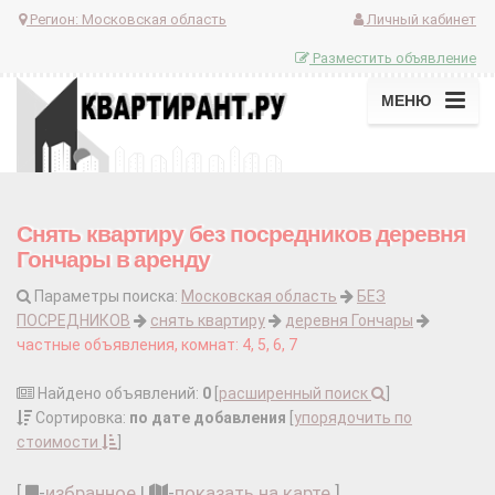
Регион:
Московская область
Личный кабинет
Разместить объявление
МЕНЮ
Снять квартиру без посредников деревня
Гончары в аренду
Параметры поиска:
Московская область
БЕЗ
ПОСРЕДНИКОВ
снять квартиру
деревня Гончары
частные объявления, комнат: 4, 5, 6, 7
Найдено объявлений:
0
[
расширенный поиск
]
Сортировка:
по дате добавления
[
упорядочить по
стоимости
]
[
-
избранное
|
-
показать на карте
]