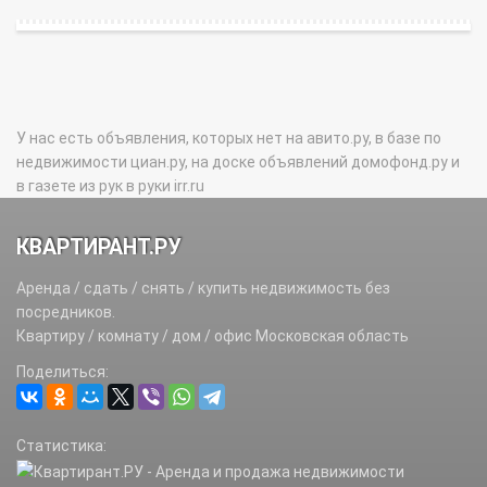
У нас есть объявления, которых нет на авито.ру, в базе по
недвижимости циан.ру, на доске объявлений домофонд.ру и
в газете из рук в руки irr.ru
КВАРТИРАНТ.РУ
Аренда / сдать / снять / купить недвижимость без
посредников.
Квартиру / комнату / дом / офис Московская область
Поделиться:
Статистика: