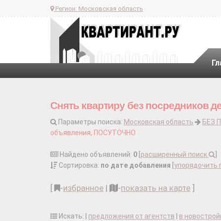
Регион:
Московская область
Гл
Снять квартиру без посредников д
Параметры поиска:
Московская область
БЕЗ 
объявления, ПОСУТОЧНО
Найдено объявлений:
0
[
расширенный поиск
]
Сортировка:
по дате добавления
[
упорядочить 
[
-
избранное
|
-
показать на карте
]
Искать: |
предложения от агентств
|
в новострой