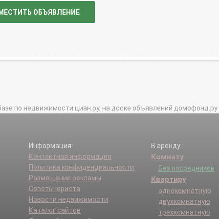
МЕСТИТЬ ОБЪЯВЛЕНИЕ
базе по недвижимости циан.ру, на доске объявлений домофонд.ру и в 
Информация:
В аренду:
Контактная информация
Комнату
Политика конфиденциальности
Без посредников
Размещение рекламы
Квартиру
Советы юриста
однокомнатную
Новости недвижимости
двухкомнатную
Каталог сайтов
трехкомнатную