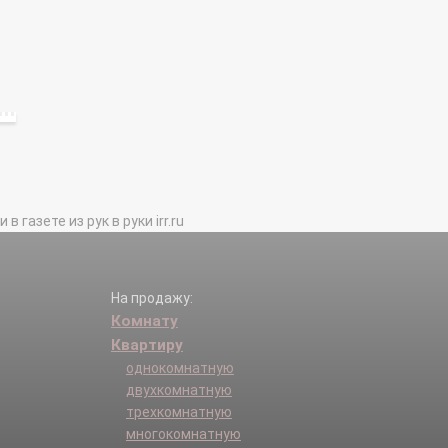
газете из рук в руки irr.ru
На продажу:
Комнату
Квартиру
однокомнатную
двухкомнатную
трехкомнатную
многокомнатную