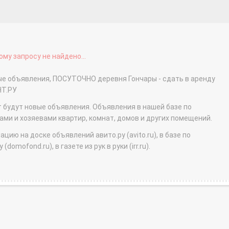
му запросу не найдено...
ные объявления, ПОСУТОЧНО деревня Гончары - сдать в аренду
НТ.РУ
т будут новые объявления. Объявления в нашей базе по
и и хозяевами квартир, комнат, домов и других помещений.
ю на доске объявлений авито.ру (avito.ru), в базе по
domofond.ru), в газете из рук в руки (irr.ru).