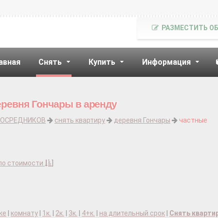
РАЗМЕСТИТЬ О
авная
Снять
Купить
Информация
еревня Гончары в аренду
ПОСРЕДНИКОВ
снять квартиру
деревня Гончары
частные
по стоимости
]
ке
|
комнату
|
1к.
|
2к.
|
3к.
|
4+к.
|
на длительный срок
|
Снять кварти