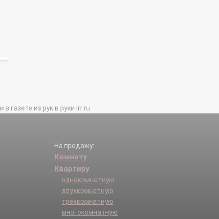
газете из рук в руки irr.ru
На продажу:
Комнату
Квартиру
однокомнатную
двухкомнатную
трехкомнатную
многокомнатную