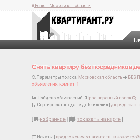
Регион:
Московская область
Гл
Снять квартиру без посредников д
Параметры поиска:
Московская область
БЕЗ 
объявления, комнат: 1
Найдено объявлений:
0
[
расширенный поиск
]
Сортировка:
по дате добавления
[
упорядочить 
[
-
избранное
|
-
показать на карте
]
Искать: |
предложения от агентств
|
в новострой