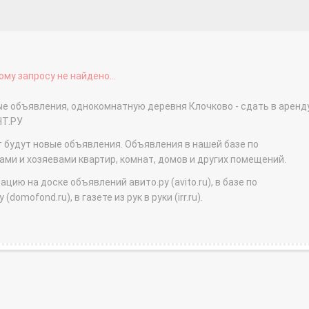
му запросу не найдено...
ые объявления, однокомнатную деревня Клочково - сдать в аренд
НТ.РУ
т будут новые объявления. Объявления в нашей базе по
и и хозяевами квартир, комнат, домов и других помещений.
ю на доске объявлений авито.ру (avito.ru), в базе по
domofond.ru), в газете из рук в руки (irr.ru).