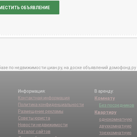
МЕСТИТЬ ОБЪЯВЛЕНИЕ
базе по недвижимости циан.ру, на доске объявлений домофонд.ру и в 
Информация:
В аренду:
Контактная информация
Комнату
Политика конфиденциальности
Без посредников
Размещение рекламы
Квартиру
Советы юриста
однокомнатную
Новости недвижимости
двухкомнатную
Каталог сайтов
трехкомнатную