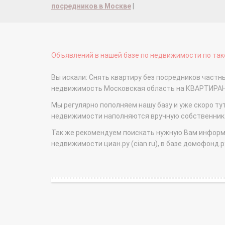
посредников в Москве
|
Объявлений в нашей базе по недвижимости по тако
Вы искали: Снять квартиру без посредников частн
недвижимость Московская область на КВАРТИРА
Мы регулярно пополняем нашу базу и уже скоро ту
недвижимости наполняются вручную собственникам
Так же рекомендуем поискать нужную Вам информаци
недвижимости циан.ру (cian.ru), в базе домофонд.ру (