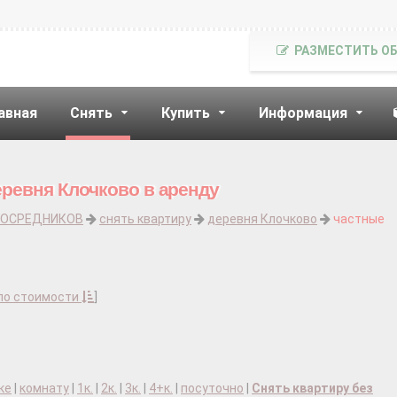
РАЗМЕСТИТЬ О
авная
Снять
Купить
Информация
еревня Клочково в аренду
ПОСРЕДНИКОВ
снять квартиру
деревня Клочково
частные
по стоимости
]
ке
|
комнату
|
1к.
|
2к.
|
3к.
|
4+к.
|
посуточно
|
Снять квартиру без