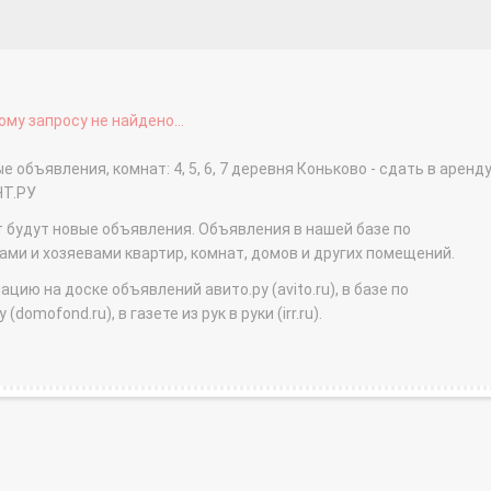
му запросу не найдено...
 объявления, комнат: 4, 5, 6, 7 деревня Коньково - сдать в аренд
НТ.РУ
т будут новые объявления. Объявления в нашей базе по
и и хозяевами квартир, комнат, домов и других помещений.
ю на доске объявлений авито.ру (avito.ru), в базе по
domofond.ru), в газете из рук в руки (irr.ru).