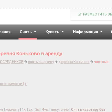
РАЗМЕСТИТЬ О
авная
Снять
Купить
Информация
еревня Коньково в аренду
ПОСРЕДНИКОВ
снять квартиру
деревня Коньково
частные
по стоимости
]
ке
|
комнату
|
1к.
|
2к.
|
3к.
|
4+к.
|
посуточно
|
Снять квартиру без