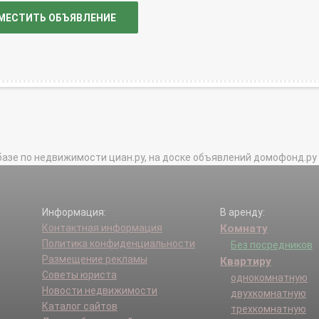
МЕСТИТЬ ОБЪЯВЛЕНИЕ
базе по недвижимости циан.ру, на доске объявлений домофонд.ру и в 
Информация:
В аренду:
Контактная информация
Комнату
Политика конфиденциальности
Без посредников
Размещение рекламы
Квартиру
Советы юриста
однокомнатную
Новости недвижимости
двухкомнатную
Каталог сайтов
трехкомнатную