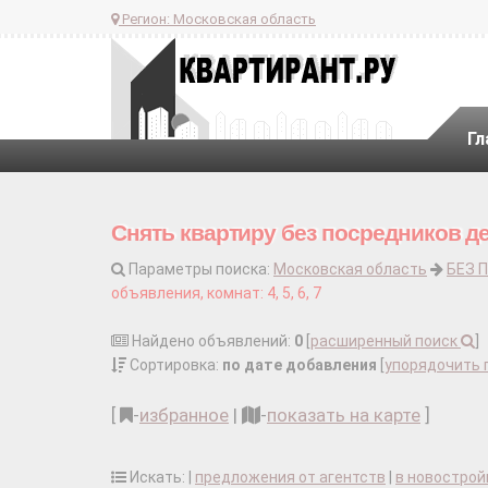
Регион:
Московская область
Гл
Снять квартиру без посредников д
Параметры поиска:
Московская область
БЕЗ 
объявления, комнат: 4, 5, 6, 7
Найдено объявлений:
0
[
расширенный поиск
]
Сортировка:
по дате добавления
[
упорядочить 
[
-
избранное
|
-
показать на карте
]
Искать: |
предложения от агентств
|
в новострой