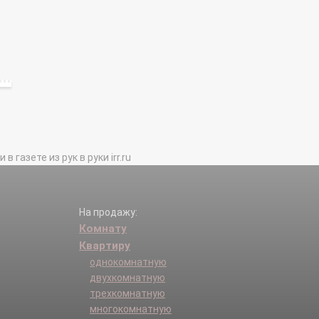
газете из рук в руки irr.ru
На продажу:
Комнату
Квартиру
однокомнатную
двухкомнатную
трехкомнатную
многокомнатную