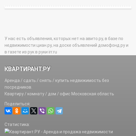
У нас есть объявления, которых нет на авито.ру, в базе по
недвижимости циан.ру, на доске объявлений домофонд.ру и
в газете из рук в руки irr.ru
КВАРТИРАНТ.РУ
Аренда / сдать / снять / купить недвижимость без
посредников.
Квартиру / комнату / дом / офис Московская область
Поделиться:
Статистика: