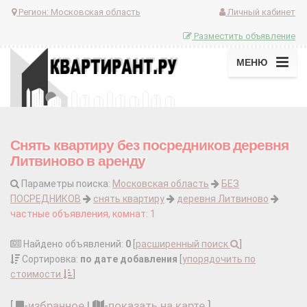
Регион:
Московская область
Личный кабинет
Разместить объявление
МЕНЮ
Снять квартиру без посредников деревня
Литвиново в аренду
Параметры поиска:
Московская область
БЕЗ
ПОСРЕДНИКОВ
снять квартиру
деревня Литвиново
частные объявления, комнат: 1
Найдено объявлений:
0
[
расширенный поиск
]
Сортировка:
по дате добавления
[
упорядочить по
стоимости
]
[
-
избранное
|
-
показать на карте
]