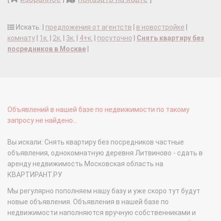
Искать: |
предложения от агентств
|
в новостройке
|
комнату
|
1к.
|
2к.
|
3к.
|
4+к.
|
посуточно
|
Снять квартиру без
посредников в Москве
|
Объявлений в нашей базе по недвижимости по такому
запросу не найдено...
Вы искали: Снять квартиру без посредников частные
объявления, однокомнатную деревня Литвиново - сдать в
аренду недвижимость Московская область на
КВАРТИРАНТ.РУ
Мы регулярно пополняем нашу базу и уже скоро тут будут
новые объявления. Объявления в нашей базе по
недвижимости наполняются вручную собственниками и