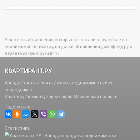
У нас есть объявления, которых нет на авито.ру, в базе по
недвижимости циан.ру, на доске объявлений домофонд.ру и
в газете из рук в руки irr.ru
КВАРТИРАНТ.РУ
Аренда / сдать / снять / купить недвижимость без
посредников.
Квартиру / комнату / дом / офис Московская область
Поделиться:
Статистика: