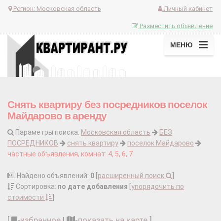
Регион:
Московская область
Личный кабинет
Разместить объявление
МЕНЮ
Снять квартиру без посредников поселок
Майдарово в аренду
Параметры поиска:
Московская область
БЕЗ
ПОСРЕДНИКОВ
снять квартиру
поселок Майдарово
частные объявления, комнат: 4, 5, 6, 7
Найдено объявлений:
0
[
расширенный поиск
]
Сортировка:
по дате добавления
[
упорядочить по
стоимости
]
[
-
избранное
|
-
показать на карте
]