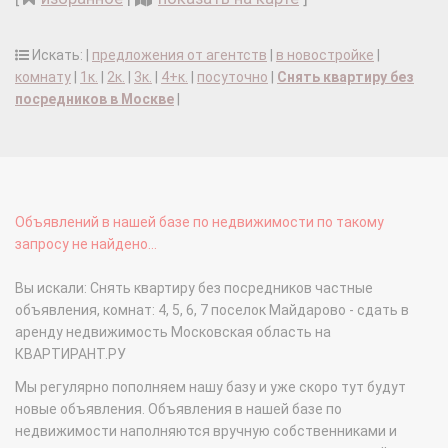
Искать: |
предложения от агентств
|
в новостройке
|
комнату
|
1к.
|
2к.
|
3к.
|
4+к.
|
посуточно
|
Снять квартиру без
посредников в Москве
|
Объявлений в нашей базе по недвижимости по такому
запросу не найдено...
Вы искали: Снять квартиру без посредников частные
объявления, комнат: 4, 5, 6, 7 поселок Майдарово - сдать в
аренду недвижимость Московская область на
КВАРТИРАНТ.РУ
Мы регулярно пополняем нашу базу и уже скоро тут будут
новые объявления. Объявления в нашей базе по
недвижимости наполняются вручную собственниками и