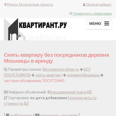
Регион:
Московская область
Личный кабинет
Разместить объявление
МЕНЮ
Снять квартиру без посредников деревня
Мошницы в аренду
Параметры поиска:
Московская область
БЕЗ
ПОСРЕДНИКОВ
снять квартиру
деревня Мошницы
частные объявления, ПОСУТОЧНО
Найдено объявлений:
0
[
расширенный поиск
]
Сортировка:
по дате добавления
[
упорядочить по
стоимости
]
[
-
избранное
|
-
показать на карте
]