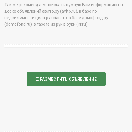
Так же рекомендуем поискать нужную Вам информацию на
доске объявлений авито.ру (avito.ru), в базе по
недвижимости циан.ру (cian.ru), в базе домофонд.ру
(domofond.ru), в газете из рук в руки (irr.ru).
РАЗМЕСТИТЬ ОБЪЯВЛЕНИЕ