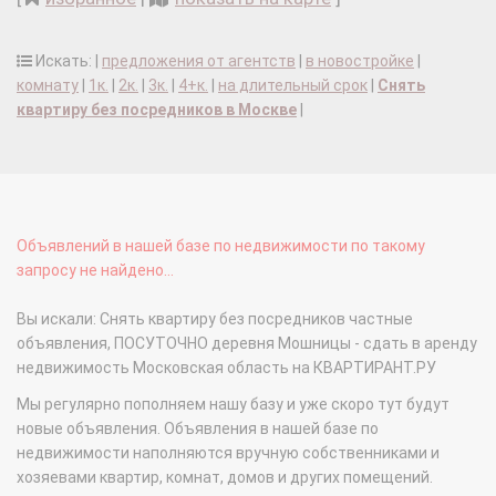
Искать: |
предложения от агентств
|
в новостройке
|
комнату
|
1к.
|
2к.
|
3к.
|
4+к.
|
на длительный срок
|
Снять
квартиру без посредников в Москве
|
Объявлений в нашей базе по недвижимости по такому
запросу не найдено...
Вы искали: Снять квартиру без посредников частные
объявления, ПОСУТОЧНО деревня Мошницы - сдать в аренду
недвижимость Московская область на КВАРТИРАНТ.РУ
Мы регулярно пополняем нашу базу и уже скоро тут будут
новые объявления. Объявления в нашей базе по
недвижимости наполняются вручную собственниками и
хозяевами квартир, комнат, домов и других помещений.