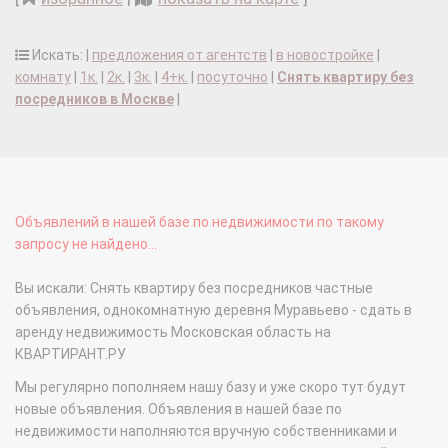
Искать: |
предложения от агентств
|
в новостройке
|
комнату
|
1к.
|
2к.
|
3к.
|
4+к.
|
посуточно
|
Снять квартиру без
посредников в Москве
|
Объявлений в нашей базе по недвижимости по такому
запросу не найдено...
Вы искали: Снять квартиру без посредников частные
объявления, однокомнатную деревня Муравьево - сдать в
аренду недвижимость Московская область на
КВАРТИРАНТ.РУ
Мы регулярно пополняем нашу базу и уже скоро тут будут
новые объявления. Объявления в нашей базе по
недвижимости наполняются вручную собственниками и