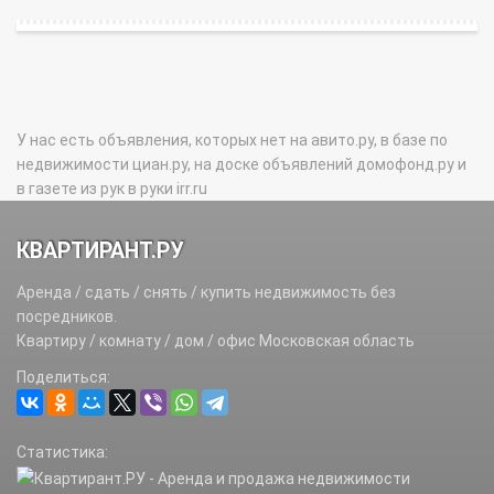
У нас есть объявления, которых нет на авито.ру, в базе по
недвижимости циан.ру, на доске объявлений домофонд.ру и
в газете из рук в руки irr.ru
КВАРТИРАНТ.РУ
Аренда / сдать / снять / купить недвижимость без
посредников.
Квартиру / комнату / дом / офис Московская область
Поделиться:
Статистика: