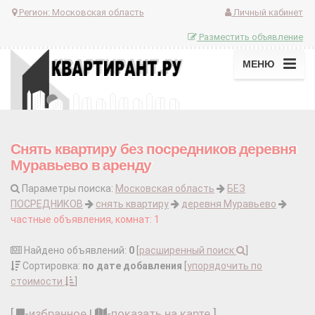
Регион:
Московская область
Личный кабинет
Разместить объявление
МЕНЮ
Снять квартиру без посредников деревня
Муравьево в аренду
Параметры поиска:
Московская область
БЕЗ
ПОСРЕДНИКОВ
снять квартиру
деревня Муравьево
частные объявления, комнат: 1
Найдено объявлений:
0
[
расширенный поиск
]
Сортировка:
по дате добавления
[
упорядочить по
стоимости
]
[
-
избранное
|
-
показать на карте
]