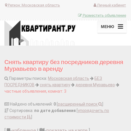
Регион:
Московская область
Личный кабинет
Разместить объявление
МЕНЮ
Снять квартиру без посредников деревня
Муравьево в аренду
Параметры поиска:
Московская область
БЕЗ
ПОСРЕДНИКОВ
снять квартиру
деревня Муравьево
частные объявления, комнат: 3
Найдено объявлений:
0
[
расширенный поиск
]
Сортировка:
по дате добавления
[
упорядочить по
стоимости
]
[
-
избранное
|
-
показать на карте
]