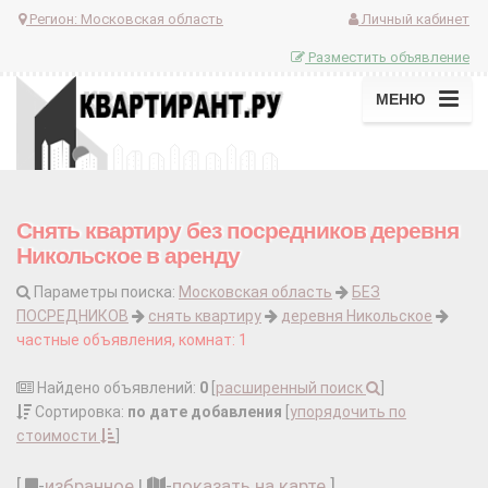
Регион:
Московская область
Личный кабинет
Разместить объявление
МЕНЮ
Снять квартиру без посредников деревня
Никольское в аренду
Параметры поиска:
Московская область
БЕЗ
ПОСРЕДНИКОВ
снять квартиру
деревня Никольское
частные объявления, комнат: 1
Найдено объявлений:
0
[
расширенный поиск
]
Сортировка:
по дате добавления
[
упорядочить по
стоимости
]
[
-
избранное
|
-
показать на карте
]