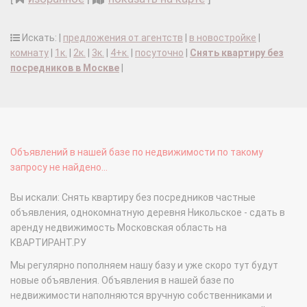
Искать: |
предложения от агентств
|
в новостройке
|
комнату
|
1к.
|
2к.
|
3к.
|
4+к.
|
посуточно
|
Снять квартиру без
посредников в Москве
|
Объявлений в нашей базе по недвижимости по такому
запросу не найдено...
Вы искали: Снять квартиру без посредников частные
объявления, однокомнатную деревня Никольское - сдать в
аренду недвижимость Московская область на
КВАРТИРАНТ.РУ
Мы регулярно пополняем нашу базу и уже скоро тут будут
новые объявления. Объявления в нашей базе по
недвижимости наполняются вручную собственниками и