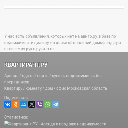
У нас есть объявления, которых нет на авито.ру, в базе по
недвижимости циан.ру, на доске объявлений домофонд.ру и
в газете из рук в руки irr.ru
КВАРТИРАНТ.РУ
Аренда / сдать / снять / купить недвижимость без
посредников.
Квартиру / комнату / дом / офис Московская область
Поделиться:
Статистика: