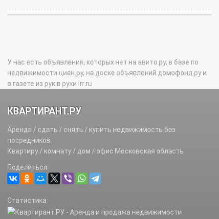
У нас есть объявления, которых нет на авито.ру, в базе по
недвижимости циан.ру, на доске объявлений домофонд.ру и
в газете из рук в руки irr.ru
КВАРТИРАНТ.РУ
Аренда / сдать / снять / купить недвижимость без
посредников.
Квартиру / комнату / дом / офис Московская область
Поделиться:
Статистика: