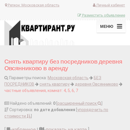
Регион:
Московская область
Личный кабинет
Разместить объявление
МЕНЮ
Снять квартиру без посредников деревня
Овсянниково в аренду
Параметры поиска:
Московская область
БЕЗ
ПОСРЕДНИКОВ
снять квартиру
деревня Овсянниково
частные объявления, комнат: 4, 5, 6, 7
Найдено объявлений:
0
[
расширенный поиск
]
Сортировка:
по дате добавления
[
упорядочить по
стоимости
]
[
-
избранное
|
-
показать на карте
]