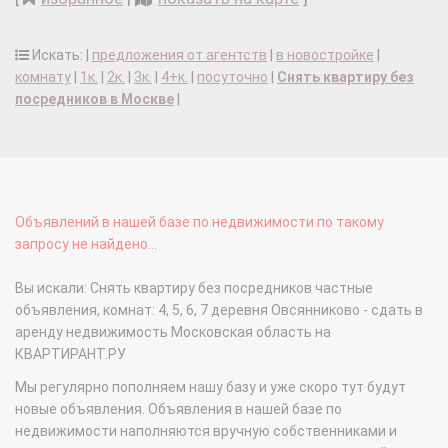
Искать: |
предложения от агентств
|
в новостройке
|
комнату
|
1к.
|
2к.
|
3к.
|
4+к.
|
посуточно
|
Снять квартиру без
посредников в Москве
|
Объявлений в нашей базе по недвижимости по такому
запросу не найдено...
Вы искали: Снять квартиру без посредников частные
объявления, комнат: 4, 5, 6, 7 деревня Овсянниково - сдать в
аренду недвижимость Московская область на
КВАРТИРАНТ.РУ
Мы регулярно пополняем нашу базу и уже скоро тут будут
новые объявления. Объявления в нашей базе по
недвижимости наполняются вручную собственниками и