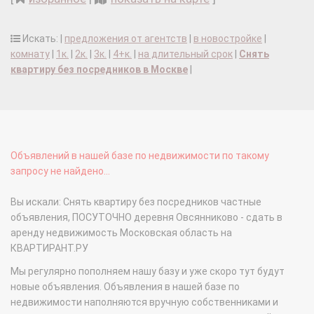
Искать: |
предложения от агентств
|
в новостройке
|
комнату
|
1к.
|
2к.
|
3к.
|
4+к.
|
на длительный срок
|
Снять
квартиру без посредников в Москве
|
Объявлений в нашей базе по недвижимости по такому
запросу не найдено...
Вы искали: Снять квартиру без посредников частные
объявления, ПОСУТОЧНО деревня Овсянниково - сдать в
аренду недвижимость Московская область на
КВАРТИРАНТ.РУ
Мы регулярно пополняем нашу базу и уже скоро тут будут
новые объявления. Объявления в нашей базе по
недвижимости наполняются вручную собственниками и