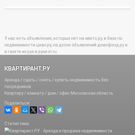
У нас есть объявления, которых нет на авито.ру, в базе по
недвижимости циан.ру, на доске объявлений домофонд.ру и
в газете из рук в руки irr.ru
КВАРТИРАНТ.РУ
Аренда / сдать / снять / купить недвижимость без
посредников.
Квартиру / комнату / дом / офис Московская область
Поделиться:
Статистика: