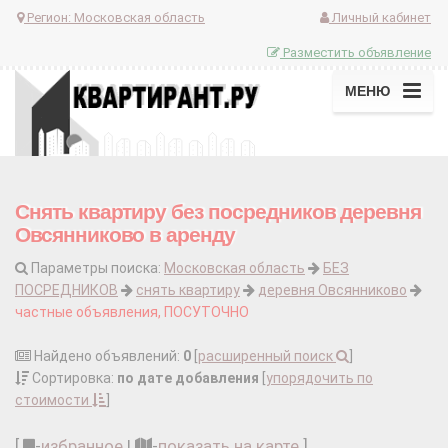
Регион:
Московская область
Личный кабинет
Разместить объявление
МЕНЮ
Снять квартиру без посредников деревня
Овсянниково в аренду
Параметры поиска:
Московская область
БЕЗ
ПОСРЕДНИКОВ
снять квартиру
деревня Овсянниково
частные объявления, ПОСУТОЧНО
Найдено объявлений:
0
[
расширенный поиск
]
Сортировка:
по дате добавления
[
упорядочить по
стоимости
]
[
-
избранное
|
-
показать на карте
]