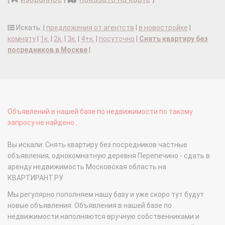
Искать: |
предложения от агентств
|
в новостройке
|
комнату
|
1к.
|
2к.
|
3к.
|
4+к.
|
посуточно
|
Снять квартиру без
посредников в Москве
|
Объявлений в нашей базе по недвижимости по такому
запросу не найдено...
Вы искали: Снять квартиру без посредников частные
объявления, однокомнатную деревня Перепечино - сдать в
аренду недвижимость Московская область на
КВАРТИРАНТ.РУ
Мы регулярно пополняем нашу базу и уже скоро тут будут
новые объявления. Объявления в нашей базе по
недвижимости наполняются вручную собственниками и