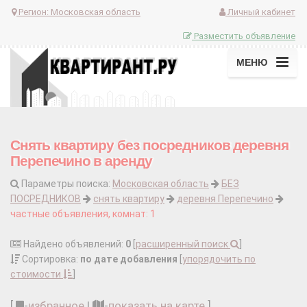
Регион:
Московская область
Личный кабинет
Разместить объявление
МЕНЮ
Снять квартиру без посредников деревня
Перепечино в аренду
Параметры поиска:
Московская область
БЕЗ
ПОСРЕДНИКОВ
снять квартиру
деревня Перепечино
частные объявления, комнат: 1
Найдено объявлений:
0
[
расширенный поиск
]
Сортировка:
по дате добавления
[
упорядочить по
стоимости
]
[
-
избранное
|
-
показать на карте
]