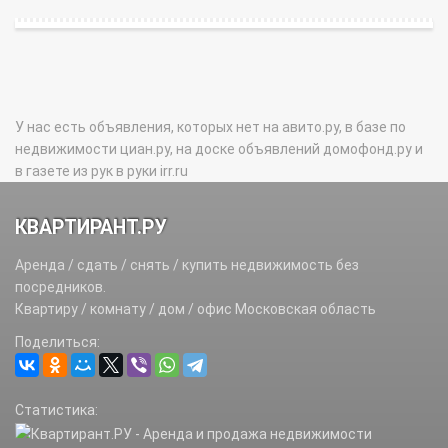
У нас есть объявления, которых нет на авито.ру, в базе по
недвижимости циан.ру, на доске объявлений домофонд.ру и
в газете из рук в руки irr.ru
КВАРТИРАНТ.РУ
Аренда / сдать / снять / купить недвижимость без
посредников.
Квартиру / комнату / дом / офис Московская область
Поделиться:
Статистика: