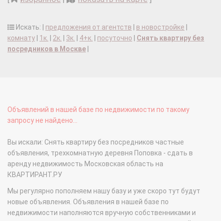
Искать: |
предложения от агентств
|
в новостройке
|
комнату
|
1к.
|
2к.
|
3к.
|
4+к.
|
посуточно
|
Снять квартиру без
посредников в Москве
|
Объявлений в нашей базе по недвижимости по такому
запросу не найдено...
Вы искали: Снять квартиру без посредников частные
объявления, трехкомнатную деревня Поповка - сдать в
аренду недвижимость Московская область на
КВАРТИРАНТ.РУ
Мы регулярно пополняем нашу базу и уже скоро тут будут
новые объявления. Объявления в нашей базе по
недвижимости наполняются вручную собственниками и