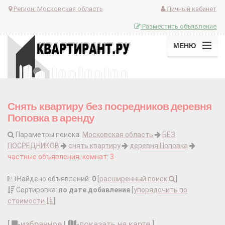
Регион:
Московская область
Личный кабинет
Разместить объявление
МЕНЮ
Снять квартиру без посредников деревня
Поповка в аренду
Параметры поиска:
Московская область
БЕЗ
ПОСРЕДНИКОВ
снять квартиру
деревня Поповка
частные объявления, комнат: 3
Найдено объявлений:
0
[
расширенный поиск
]
Сортировка:
по дате добавления
[
упорядочить по
стоимости
]
[
-
избранное
|
-
показать на карте
]