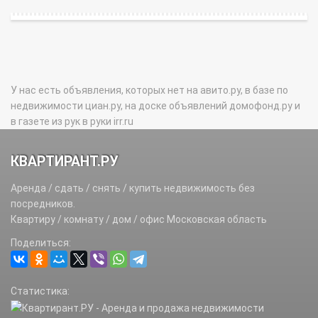
У нас есть объявления, которых нет на авито.ру, в базе по
недвижимости циан.ру, на доске объявлений домофонд.ру и
в газете из рук в руки irr.ru
КВАРТИРАНТ.РУ
Аренда / сдать / снять / купить недвижимость без
посредников.
Квартиру / комнату / дом / офис Московская область
Поделиться:
Статистика: