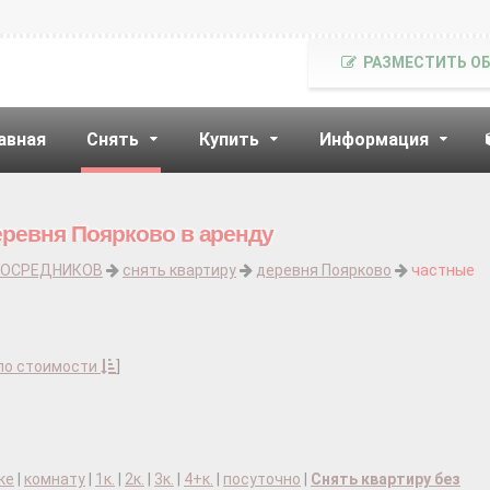
РАЗМЕСТИТЬ О
авная
Снять
Купить
Информация
еревня Поярково в аренду
ПОСРЕДНИКОВ
снять квартиру
деревня Поярково
частные
по стоимости
]
ке
|
комнату
|
1к.
|
2к.
|
3к.
|
4+к.
|
посуточно
|
Снять квартиру без