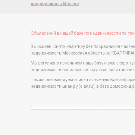
посредников в Москве
|
Объявлений в нашей базе по недвижимости по тако
Вы искали: Снять квартиру без посредников частн
недвижимость Московская область на КВАРТИРА
Мы регулярно пополняем нашу базу и уже скоро ту
недвижимости наполняются вручную собственникам
Так же рекомендуем поискать нужную Вам информаци
недвижимости циан.ру (cian.ru), в базе домофонд.ру (