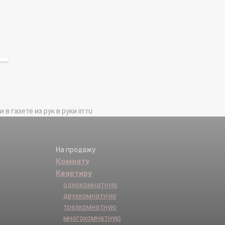
газете из рук в руки irr.ru
На продажу:
Комнату
Квартиру
однокомнатную
двухкомнатную
трехкомнатную
многокомнатную