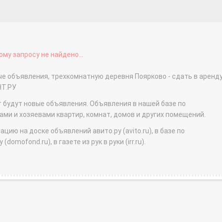
му запросу не найдено...
ые объявления, трехкомнатную деревня Поярково - сдать в аренд
НТ.РУ
т будут новые объявления. Объявления в нашей базе по
и и хозяевами квартир, комнат, домов и других помещений.
ю на доске объявлений авито.ру (avito.ru), в базе по
domofond.ru), в газете из рук в руки (irr.ru).