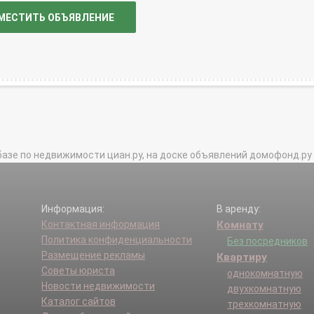
МЕСТИТЬ ОБЪЯВЛЕНИЕ
базе по недвижимости циан.ру, на доске объявлений домофонд.ру и в 
Информация:
В аренду:
Контактная информация
Комнату
Политика конфиденциальности
Без посредников
Размещение рекламы
Квартиру
Советы юриста
однокомнатную
Новости недвижимости
двухкомнатную
Каталог сайтов
трехкомнатную