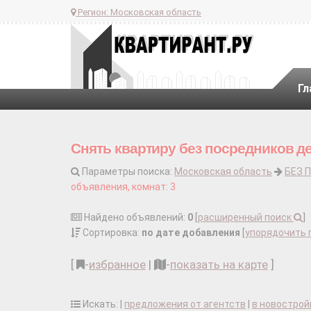
Регион:
Московская область
Гл
Снять квартиру без посредников д
Параметры поиска:
Московская область
БЕЗ 
объявления, комнат: 3
Найдено объявлений:
0
[
расширенный поиск
]
Сортировка:
по дате добавления
[
упорядочить 
[
-
избранное
|
-
показать на карте
]
Искать: |
предложения от агентств
|
в новострой