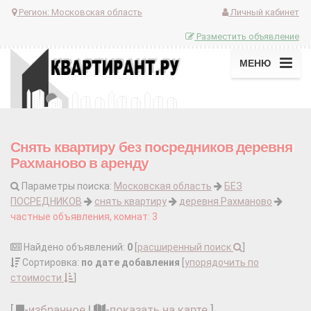
Регион:
Московская область
Личный кабинет
Разместить объявление
МЕНЮ
Снять квартиру без посредников деревня
Рахманово в аренду
Параметры поиска:
Московская область
БЕЗ
ПОСРЕДНИКОВ
снять квартиру
деревня Рахманово
частные объявления, комнат: 3
Найдено объявлений:
0
[
расширенный поиск
]
Сортировка:
по дате добавления
[
упорядочить по
стоимости
]
[
-
избранное
|
-
показать на карте
]