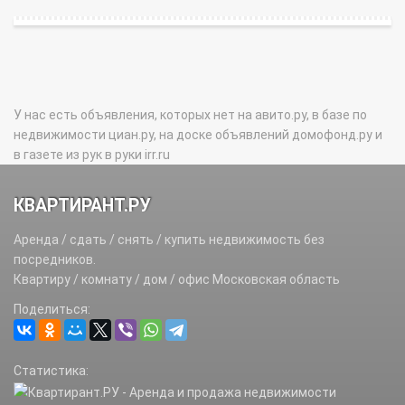
У нас есть объявления, которых нет на авито.ру, в базе по
недвижимости циан.ру, на доске объявлений домофонд.ру и
в газете из рук в руки irr.ru
КВАРТИРАНТ.РУ
Аренда / сдать / снять / купить недвижимость без
посредников.
Квартиру / комнату / дом / офис Московская область
Поделиться:
Статистика: