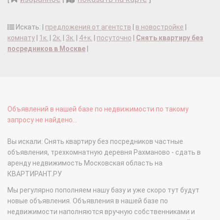
Искать: |
предложения от агентств
|
в новостройке
|
комнату
|
1к.
|
2к.
|
3к.
|
4+к.
|
посуточно
|
Снять квартиру без
посредников в Москве
|
Объявлений в нашей базе по недвижимости по такому
запросу не найдено...
Вы искали: Снять квартиру без посредников частные
объявления, трехкомнатную деревня Рахманово - сдать в
аренду недвижимость Московская область на
КВАРТИРАНТ.РУ
Мы регулярно пополняем нашу базу и уже скоро тут будут
новые объявления. Объявления в нашей базе по
недвижимости наполняются вручную собственниками и