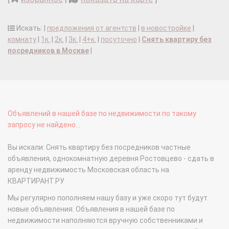
Искать: |
предложения от агентств
|
в новостройке
|
комнату
|
1к.
|
2к.
|
3к.
|
4+к.
|
посуточно
|
Снять квартиру без
посредников в Москве
|
Объявлений в нашей базе по недвижимости по такому
запросу не найдено...
Вы искали: Снять квартиру без посредников частные
объявления, однокомнатную деревня Ростовцево - сдать в
аренду недвижимость Московская область на
КВАРТИРАНТ.РУ
Мы регулярно пополняем нашу базу и уже скоро тут будут
новые объявления. Объявления в нашей базе по
недвижимости наполняются вручную собственниками и