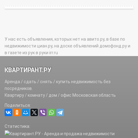
У нас есть объявления, которых нет на авито.ру, в базе по
недвижимости циан.ру, на доске объявлений домофонд.ру и
в газете из рук в руки irr.ru
КВАРТИРАНТ.РУ
Аренда / сдать / снять / купить недвижимость без
посредников.
Квартиру / комнату / дом / офис Московская область
Поделиться:
Статистика: