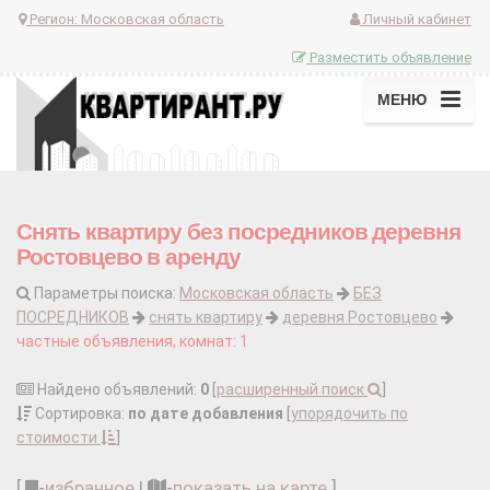
Регион:
Московская область
Личный кабинет
Разместить объявление
МЕНЮ
Снять квартиру без посредников деревня
Ростовцево в аренду
Параметры поиска:
Московская область
БЕЗ
ПОСРЕДНИКОВ
снять квартиру
деревня Ростовцево
частные объявления, комнат: 1
Найдено объявлений:
0
[
расширенный поиск
]
Сортировка:
по дате добавления
[
упорядочить по
стоимости
]
[
-
избранное
|
-
показать на карте
]