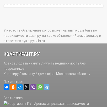
У нас есть объявления, которых нет на авито.ру, в базе по
недвижимости циан.ру, на доске объявлений домофонд.ру и
в газете из рук в руки irr.ru
КВАРТИРАНТ.РУ
Аренда / сдать / снять / купить недвижимость без
посредников.
Квартиру / комнату / дом / офис Московская область
Поделиться:
Статистика: