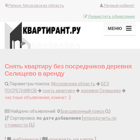
Регион:
Московская область
Личный кабинет
Разместить объявление
МЕНЮ
Снять квартиру без посредников деревня
Селищево в аренду
Параметры поиска:
Московская область
БЕЗ
ПОСРЕДНИКОВ
снять квартиру
деревня Селищево
частные объявления, комнат: 2
Найдено объявлений:
0
[
расширенный поиск
]
Сортировка:
по дате добавления
[
упорядочить по
стоимости
]
[
-
избранное
|
-
показать на карте
]