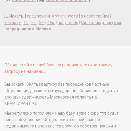
Искать: |
предложения от агентств
|
в новостройке
|
комнату
|
1к.
|
2к.
|
3к.
|
4+к.
|
посуточно
|
Снять квартиру без
посредников в Москве
|
Объявлений в нашей базе по недвижимости по такому
запросу не найдено...
Вы искали: Снять квартиру без посредников частные
объявления, двухкомнатную деревня Селищево - сдать в
аренду недвижимость Московская область на
КВАРТИРАНТ.РУ
Мы регулярно пополняем нашу базу и уже скоро тут будут
новые объявления. Объявления в нашей базе по
недвижимости наполняются вручную собственниками и