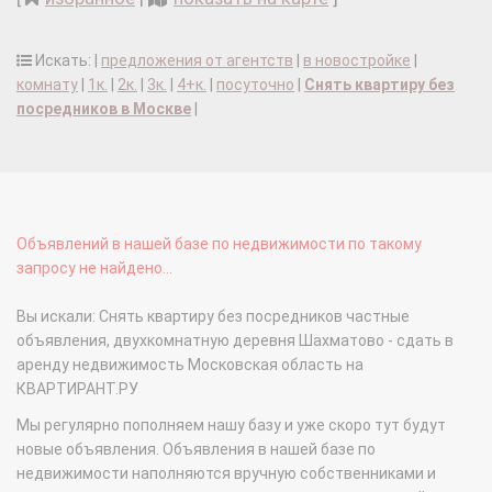
Искать: |
предложения от агентств
|
в новостройке
|
комнату
|
1к.
|
2к.
|
3к.
|
4+к.
|
посуточно
|
Снять квартиру без
посредников в Москве
|
Объявлений в нашей базе по недвижимости по такому
запросу не найдено...
Вы искали: Снять квартиру без посредников частные
объявления, двухкомнатную деревня Шахматово - сдать в
аренду недвижимость Московская область на
КВАРТИРАНТ.РУ
Мы регулярно пополняем нашу базу и уже скоро тут будут
новые объявления. Объявления в нашей базе по
недвижимости наполняются вручную собственниками и