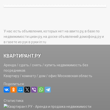
У нас есть объявления, которых нет на авито.ру, в базе по
недвижимости циан.ру, на доске объявлений домофонд.ру и
в газете из рук в руки irr.ru
КВАРТИРАНТ.РУ
Аренда / сдать / снять / купить недвижимость без
посредников.
Квартиру / комнату / дом / офис Московская область
Поделиться:
Статистика: