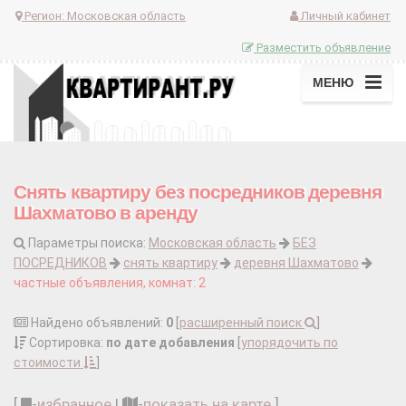
Регион:
Московская область
Личный кабинет
Разместить объявление
МЕНЮ
Снять квартиру без посредников деревня
Шахматово в аренду
Параметры поиска:
Московская область
БЕЗ
ПОСРЕДНИКОВ
снять квартиру
деревня Шахматово
частные объявления, комнат: 2
Найдено объявлений:
0
[
расширенный поиск
]
Сортировка:
по дате добавления
[
упорядочить по
стоимости
]
[
-
избранное
|
-
показать на карте
]