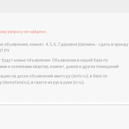
му запросу не найдено...
 объявления, комнат: 4, 5, 6, 7 деревня Шапкино - сдать в аренду
НТ.РУ
т будут новые объявления. Объявления в нашей базе по
и и хозяевами квартир, комнат, домов и других помещений.
ю на доске объявлений авито.ру (avito.ru), в базе по
domofond.ru), в газете из рук в руки (irr.ru).