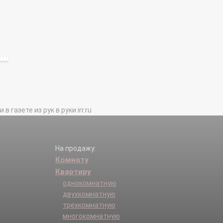
газете из рук в руки irr.ru
На продажу:
Комнату
Квартиру
однокомнатную
двухкомнатную
трехкомнатную
многокомнатную