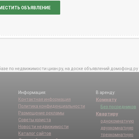
МЕСТИТЬ ОБЪЯВЛЕНИЕ
базе по недвижимости циан.ру, на доске объявлений домофонд.ру и в 
Информация:
В аренду:
Контактная информация
Комнату
Политика конфиденциальности
Без посредников
Размещение рекламы
Квартиру
Советы юриста
однокомнатную
Новости недвижимости
двухкомнатную
Каталог сайтов
трехкомнатную