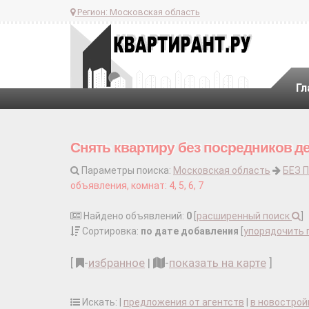
Регион:
Московская область
Гл
Снять квартиру без посредников д
Параметры поиска:
Московская область
БЕЗ 
объявления, комнат: 4, 5, 6, 7
Найдено объявлений:
0
[
расширенный поиск
]
Сортировка:
по дате добавления
[
упорядочить 
[
-
избранное
|
-
показать на карте
]
Искать: |
предложения от агентств
|
в новострой