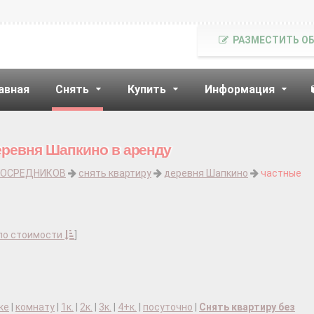
РАЗМЕСТИТЬ О
авная
Снять
Купить
Информация
еревня Шапкино в аренду
ПОСРЕДНИКОВ
снять квартиру
деревня Шапкино
частные
по стоимости
]
ке
|
комнату
|
1к.
|
2к.
|
3к.
|
4+к.
|
посуточно
|
Снять квартиру без