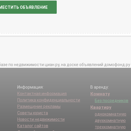
МЕСТИТЬ ОБЪЯВЛЕНИЕ
базе по недвижимости циан.ру, на доске объявлений домофонд.ру и в 
Информация:
В аренду:
Контактная информация
Комнату
Политика конфиденциальности
Без посредников
Размещение рекламы
Квартиру
Советы юриста
однокомнатную
Новости недвижимости
двухкомнатную
Каталог сайтов
трехкомнатную