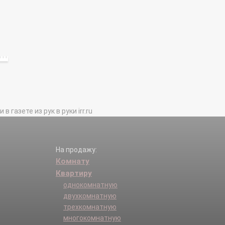
газете из рук в руки irr.ru
На продажу:
Комнату
Квартиру
однокомнатную
двухкомнатную
трехкомнатную
многокомнатную