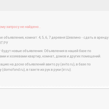
му запросу не найдено...
 объявления, комнат: 4, 5, 6, 7 деревня Шевлино - сдать в аренду
НТ.РУ
т будут новые объявления. Объявления в нашей базе по
и и хозяевами квартир, комнат, домов и других помещений.
ю на доске объявлений авито.ру (avito.ru), в базе по
domofond.ru), в газете из рук в руки (irr.ru).