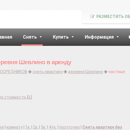
РАЗМЕСТИТЬ О
авная
Снять
Купить
Информация
еревня Шевлино в аренду
ПОСРЕДНИКОВ
снять квартиру
деревня Шевлино
частные
по стоимости
]
ке
|
комнату
|
1к.
|
2к.
|
3к.
|
4+к.
|
посуточно
|
Снять квартиру без