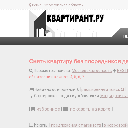
Регион:
Московская область
Гл
Снять квартиру без посредников д
Параметры поиска:
Московская область
БЕЗ 
объявления, комнат: 4, 5, 6, 7
Найдено объявлений:
0
[
расширенный поиск
]
Сортировка:
по дате добавления
[
упорядочить 
[
-
избранное
|
-
показать на карте
]
Искать: |
предложения от агентств
|
в новострой