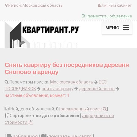
Регион:
Московская область
Личный кабинет
Разместить объявление
МЕНЮ
Снять квартиру без посредников деревня
Снопово в аренду
Параметры поиска:
Московская область
БЕЗ
ПОСРЕДНИКОВ
снять квартиру
деревня Снопово
частные объявления, комнат: 1
Найдено объявлений:
0
[
расширенный поиск
]
Сортировка:
по дате добавления
[
упорядочить по
стоимости
]
[
-
избранное
|
-
показать на карте
]