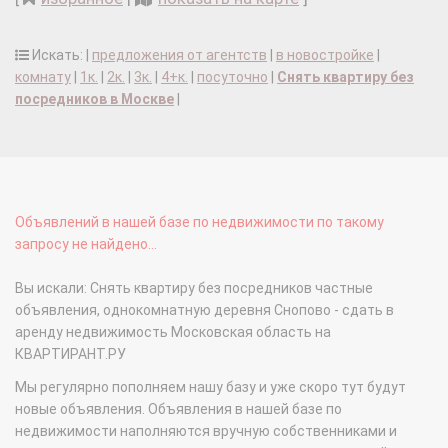
Искать: |
предложения от агентств
|
в новостройке
|
комнату
|
1к.
|
2к.
|
3к.
|
4+к.
|
посуточно
|
Снять квартиру без
посредников в Москве
|
Объявлений в нашей базе по недвижимости по такому
запросу не найдено...
Вы искали: Снять квартиру без посредников частные
объявления, однокомнатную деревня Снопово - сдать в
аренду недвижимость Московская область на
КВАРТИРАНТ.РУ
Мы регулярно пополняем нашу базу и уже скоро тут будут
новые объявления. Объявления в нашей базе по
недвижимости наполняются вручную собственниками и