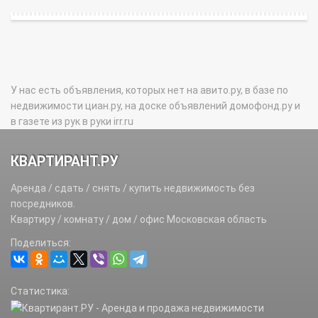
У нас есть объявления, которых нет на авито.ру, в базе по
недвижимости циан.ру, на доске объявлений домофонд.ру и
в газете из рук в руки irr.ru
КВАРТИРАНТ.РУ
Аренда / сдать / снять / купить недвижимость без
посредников.
Квартиру / комнату / дом / офис Московская область
Поделиться:
Статистика: