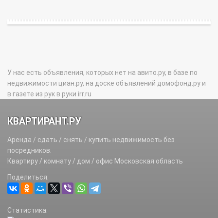
У нас есть объявления, которых нет на авито.ру, в базе по
недвижимости циан.ру, на доске объявлений домофонд.ру и
в газете из рук в руки irr.ru
КВАРТИРАНТ.РУ
Аренда / сдать / снять / купить недвижимость без
посредников.
Квартиру / комнату / дом / офис Московская область
Поделиться:
Статистика: