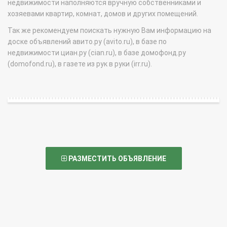
недвижимости наполняются вручную собственниками и
хозяевами квартир, комнат, домов и других помещений.
Так же рекомендуем поискать нужную Вам информацию на
доске объявлений авито.ру (avito.ru), в базе по
недвижимости циан.ру (cian.ru), в базе домофонд.ру
(domofond.ru), в газете из рук в руки (irr.ru).
РАЗМЕСТИТЬ ОБЪЯВЛЕНИЕ