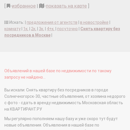
[
-
избранное
|
-
показать на карте
]
Искать: |
предложения от агентств
|
в новостройке
|
комнату
|
1к.
|
2к.
|
3к.
|
4+к.
|
посуточно
|
Снять квартиру без
посредников в Москве
|
Объявлений в нашей базе по недвижимости по такому
запросу не найдено...
Вы искали: Снять квартиру без посредников в городе
Солнечногорск-30, частные объявления, от хозяина недорого
с фото - сдать в аренду недвижимость Московская область
на КВАРТИРАНТ.РУ
Мы регулярно пополняем нашу базу и уже скоро тут будут
новые объявления. Объявления в нашей базе по