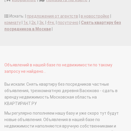
Искать: |
предложения от агентств
|
в новостройке
|
комнату
|
1к.
|
2к.
|
3к.
|
4+к.
|
посуточно
|
Снять квартиру без
посредников в Москве
|
Объявлений в нашей базе по недвижимости по такому
запросу не найдено...
Вы искали: Снять квартиру без посредников частные
объявления, трехкомнатную деревня Васюково - сдать в
аренду недвижимость Московская область на
КВАРТИРАНТ.РУ
Мы регулярно пополняем нашу базу и уже скоро тут будут
новые объявления. Объявления в нашей базе по
недвижимости наполняются вручную собственниками и