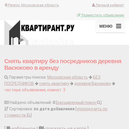
Регион:
Московская область
Личный кабинет
Разместить объявление
МЕНЮ
Снять квартиру без посредников деревня
Васюково в аренду
Параметры поиска:
Московская область
БЕЗ
ПОСРЕДНИКОВ
снять квартиру
деревня Васюково
частные объявления, комнат: 3
Найдено объявлений:
0
[
расширенный поиск
]
Сортировка:
по дате добавления
[
упорядочить по
стоимости
]
[
-
избранное
|
-
показать на карте
]