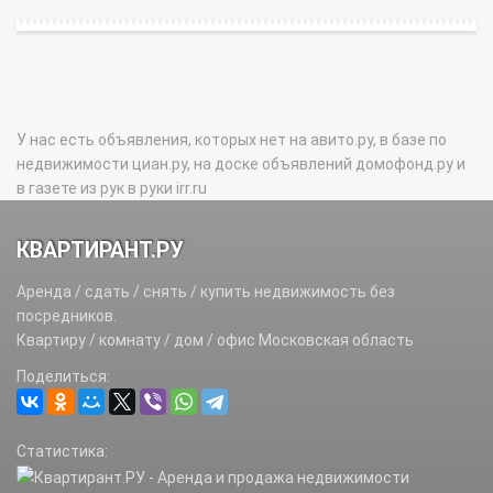
У нас есть объявления, которых нет на авито.ру, в базе по
недвижимости циан.ру, на доске объявлений домофонд.ру и
в газете из рук в руки irr.ru
КВАРТИРАНТ.РУ
Аренда / сдать / снять / купить недвижимость без
посредников.
Квартиру / комнату / дом / офис Московская область
Поделиться:
Статистика: