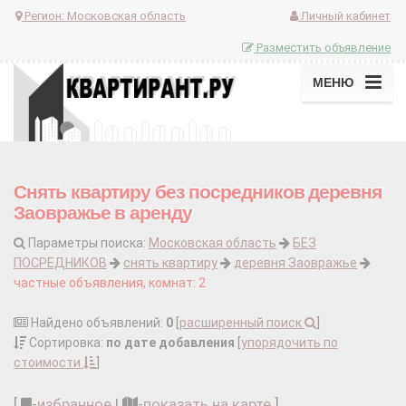
Регион:
Московская область
Личный кабинет
Разместить объявление
МЕНЮ
Снять квартиру без посредников деревня
Заовражье в аренду
Параметры поиска:
Московская область
БЕЗ
ПОСРЕДНИКОВ
снять квартиру
деревня Заовражье
частные объявления, комнат: 2
Найдено объявлений:
0
[
расширенный поиск
]
Сортировка:
по дате добавления
[
упорядочить по
стоимости
]
[
-
избранное
|
-
показать на карте
]