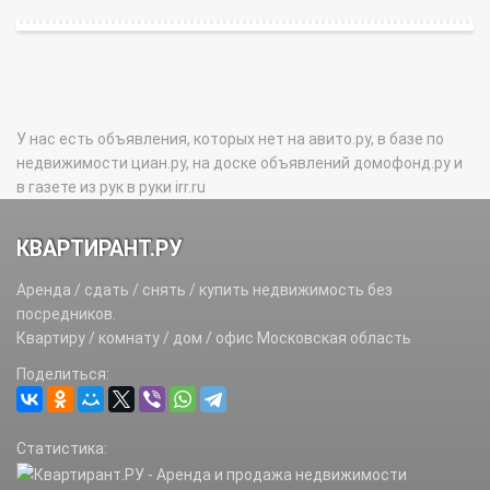
У нас есть объявления, которых нет на авито.ру, в базе по
недвижимости циан.ру, на доске объявлений домофонд.ру и
в газете из рук в руки irr.ru
КВАРТИРАНТ.РУ
Аренда / сдать / снять / купить недвижимость без
посредников.
Квартиру / комнату / дом / офис Московская область
Поделиться:
Статистика: