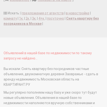
Искать: |
предложения от агентств
|
в новостройке
|
комнату
|
1к.
|
2к.
|
3к.
|
4+к.
|
посуточно
|
Снять квартиру без
посредников в Москве
|
Объявлений в нашей базе по недвижимости по такому
запросу не найдено...
Вы искали: Снять квартиру без посредников частные
объявления, двухкомнатную деревня Заовражье - сдать в
аренду недвижимость Московская область на
КВАРТИРАНТ.РУ
Мы регулярно пополняем нашу базу и уже скоро тут будут
новые объявления. Объявления в нашей базе по
недвижимости наполняются вручную собственниками и