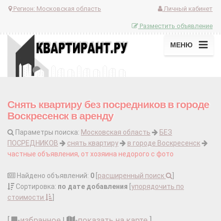
Регион:
Московская область
Личный кабинет
Разместить объявление
МЕНЮ
Снять квартиру без посредников в городе
Воскресенск в аренду
Параметры поиска:
Московская область
БЕЗ
ПОСРЕДНИКОВ
снять квартиру
в городе Воскресенск
частные объявления, от хозяина недорого с фото
Найдено объявлений:
0
[
расширенный поиск
]
Сортировка:
по дате добавления
[
упорядочить по
стоимости
]
[
-
избранное
|
-
показать на карте
]