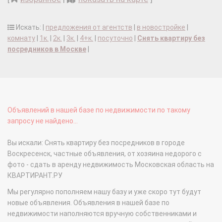
Искать: |
предложения от агентств
|
в новостройке
|
комнату
|
1к.
|
2к.
|
3к.
|
4+к.
|
посуточно
|
Снять квартиру без
посредников в Москве
|
Объявлений в нашей базе по недвижимости по такому
запросу не найдено...
Вы искали: Снять квартиру без посредников в городе
Воскресенск, частные объявления, от хозяина недорого с
фото - сдать в аренду недвижимость Московская область на
КВАРТИРАНТ.РУ
Мы регулярно пополняем нашу базу и уже скоро тут будут
новые объявления. Объявления в нашей базе по
недвижимости наполняются вручную собственниками и