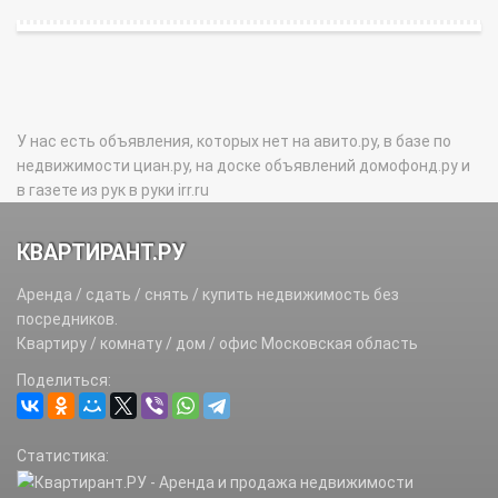
У нас есть объявления, которых нет на авито.ру, в базе по
недвижимости циан.ру, на доске объявлений домофонд.ру и
в газете из рук в руки irr.ru
КВАРТИРАНТ.РУ
Аренда / сдать / снять / купить недвижимость без
посредников.
Квартиру / комнату / дом / офис Московская область
Поделиться:
Статистика: