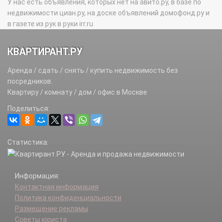
У нас есть объявления, которых нет на авито.ру, в базе по
недвижимости циан.ру, на доске объявлений домофонд.ру и
в газете из рук в руки irr.ru
КВАРТИРАНТ.РУ
Аренда / сдать / снять / купить недвижимость без
посредников.
Квартиру / комнату / дом / офис в Москве
Поделиться:
Статистика:
Информация:
Контактная информация
Политика конфиденциальности
Размещение рекламы
Советы юриста