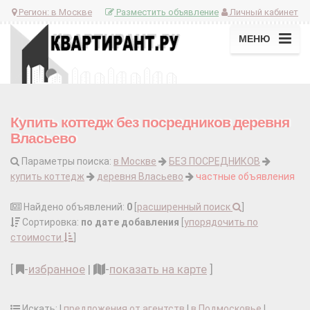
Регион:
в Москве
Разместить объявление
Личный кабинет
МЕНЮ
Купить коттедж без посредников деревня
Власьево
Параметры поиска:
в Москве
БЕЗ ПОСРЕДНИКОВ
купить коттедж
деревня Власьево
частные объявления
Найдено объявлений:
0
[
расширенный поиск
]
Сортировка:
по дате добавления
[
упорядочить по
стоимости
]
[
-
избранное
|
-
показать на карте
]
Искать: |
предложения от агентств
|
в Подмосковье
|