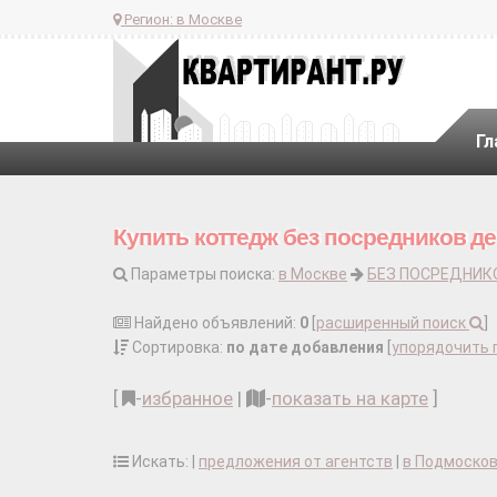
Регион:
в Москве
Гл
Купить коттедж без посредников 
Параметры поиска:
в Москве
БЕЗ ПОСРЕДНИК
Найдено объявлений:
0
[
расширенный поиск
]
Сортировка:
по дате добавления
[
упорядочить 
[
-
избранное
|
-
показать на карте
]
Искать: |
предложения от агентств
|
в Подмоско