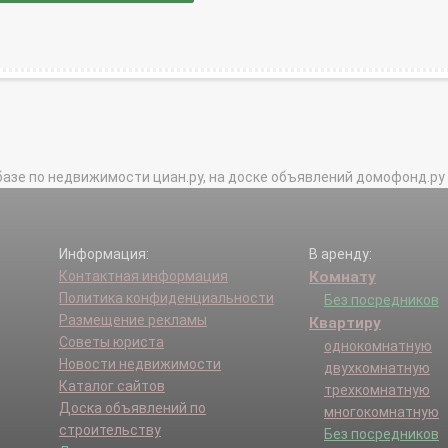
базе по недвижимости циан.ру, на доске объявлений домофонд.ру и в 
Информация:
В аренду:
Контактная информация
Комнату
Политика конфиденциальности
Без посредников
Размещение рекламы
Квартиру
Советы юриста
однокомнатную
Новости недвижимости
двухкомнатную
Каталог сайтов
трехкомнатную
Доска объявлений по
многокомнатную
строительству
Без посредников