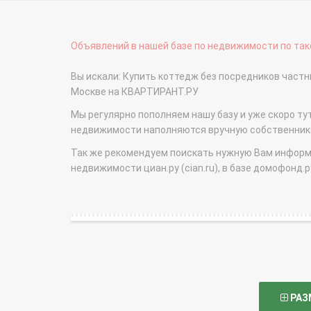
Объявлений в нашей базе по недвижимости по тако
Вы искали: Купить коттедж без посредников част
Москве на КВАРТИРАНТ.РУ
Мы регулярно пополняем нашу базу и уже скоро ту
недвижимости наполняются вручную собственникам
Так же рекомендуем поискать нужную Вам информаци
недвижимости циан.ру (cian.ru), в базе домофонд.ру (
РАЗ