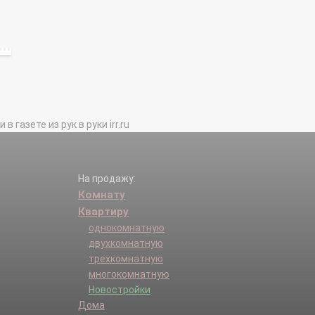
газете из рук в руки irr.ru
На продажу:
Комнату
Квартиру
однокомнатную
двухкомнатную
трехкомнатную
многокомнатную
Новостройки
Дома