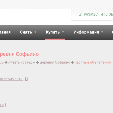
РАЗМЕСТИТЬ О
авная
Снять
Купить
Информация
деревня Софьино
ОВ
купить коттедж
деревня Софьино
частные объявления
по стоимости
]
вье
|