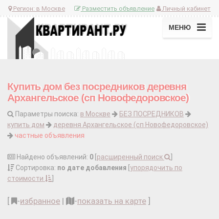
Регион:
в Москве
Разместить объявление
Личный кабинет
МЕНЮ
Купить дом без посредников деревня
Архангельское (сп Новофедоровское)
Параметры поиска:
в Москве
БЕЗ ПОСРЕДНИКОВ
купить дом
деревня Архангельское (сп Новофедоровское)
частные объявления
Найдено объявлений:
0
[
расширенный поиск
]
Сортировка:
по дате добавления
[
упорядочить по
стоимости
]
[
-
избранное
|
-
показать на карте
]