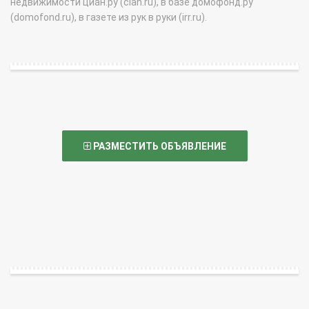
недвижимости циан.ру (cian.ru), в базе домофонд.ру
(domofond.ru), в газете из рук в руки (irr.ru).
РАЗМЕСТИТЬ ОБЪЯВЛЕНИЕ