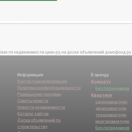
базе по недвижимости циан.ру, на доске объявлений домофонд.ру и в 
Информация:
В аренду:
Контактная информация
Комнату
Политика конфиденциальности
Без посредников
Размещение рекламы
Квартиру
Советы юриста
однокомнатную
Новости недвижимости
двухкомнатную
Каталог сайтов
трехкомнатную
Доска объявлений по
многокомнатную
строительству
Без посредников