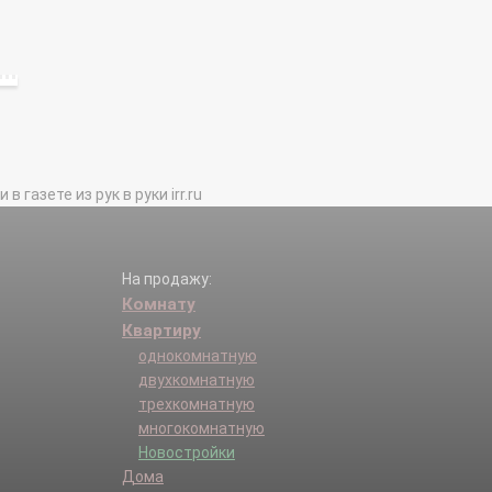
газете из рук в руки irr.ru
На продажу:
Комнату
Квартиру
однокомнатную
двухкомнатную
трехкомнатную
многокомнатную
Новостройки
Дома