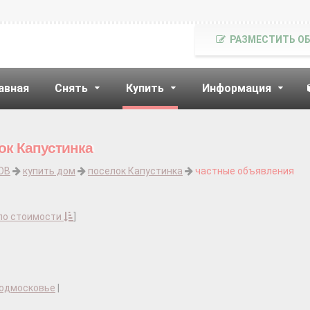
РАЗМЕСТИТЬ О
авная
Снять
Купить
Информация
ок Капустинка
ОВ
купить дом
поселок Капустинка
частные объявления
по стоимости
]
Подмосковье
|