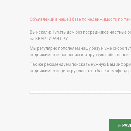
Объявлений в нашей базе по недвижимости по тако
Вы искали: Купить дом без посредников частные 
на КВАРТИРАНТ.РУ
Мы регулярно пополняем нашу базу и уже скоро ту
недвижимости наполняются вручную собственникам
Так же рекомендуем поискать нужную Вам информаци
недвижимости циан.ру (cian.ru), в базе домофонд.ру (
РАЗ