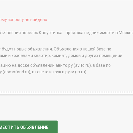
му запросу не найдено...
объявления поселок Капустинка - продажа недвижимости в Москв
т будут новые объявления. Объявления в нашей базе по
и и хозяевами квартир, комнат, домов и других помещений.
ю на доске объявлений авито.ру (avito.ru), в базе по
domofond.ru), в газете из рук в руки (irr.ru).
МЕСТИТЬ ОБЪЯВЛЕНИЕ