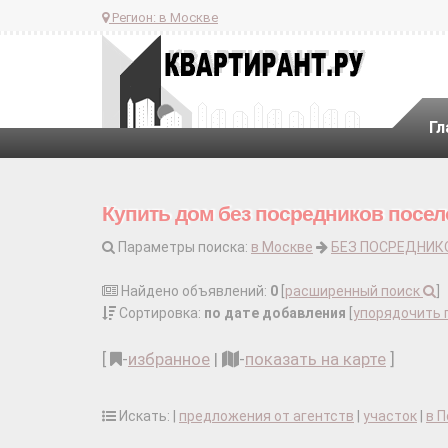
Регион:
в Москве
Гл
Купить дом без посредников посел
Параметры поиска:
в Москве
БЕЗ ПОСРЕДНИК
Найдено объявлений:
0
[
расширенный поиск
]
Сортировка:
по дате добавления
[
упорядочить 
[
-
избранное
|
-
показать на карте
]
Искать: |
предложения от агентств
|
участок
|
в 