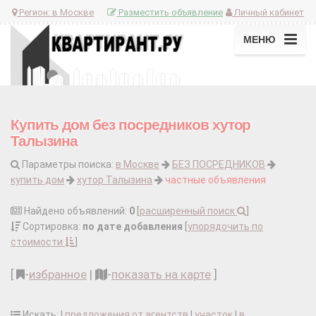
Регион:
в Москве
Разместить объявление
Личный кабинет
МЕНЮ
Купить дом без посредников хутор
Талызина
Параметры поиска:
в Москве
БЕЗ ПОСРЕДНИКОВ
купить дом
хутор Талызина
частные объявления
Найдено объявлений:
0
[
расширенный поиск
]
Сортировка:
по дате добавления
[
упорядочить по
стоимости
]
[
-
избранное
|
-
показать на карте
]
Искать: |
предложения от агентств
|
участок
|
в