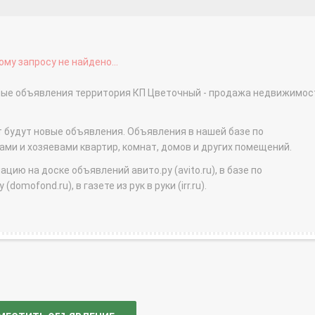
му запросу не найдено...
тные объявления территория КП Цветочный - продажа недвижимос
т будут новые объявления. Объявления в нашей базе по
и и хозяевами квартир, комнат, домов и других помещений.
ю на доске объявлений авито.ру (avito.ru), в базе по
domofond.ru), в газете из рук в руки (irr.ru).