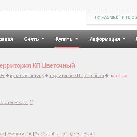
РАЗМЕСТИТЬ О
авная
Снять
Купить
Информация
территория КП Цветочный
ОВ
купить квартиру
территория КП Цветочный
частные
по стоимости
]
ке
|
комнату
|
1к.
|
2к.
|
3к.
|
4+к.
|
в Подмосковье
|