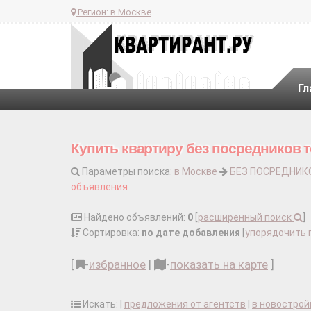
Регион:
в Москве
Гл
Купить квартиру без посредников 
Параметры поиска:
в Москве
БЕЗ ПОСРЕДНИК
объявления
Найдено объявлений:
0
[
расширенный поиск
]
Сортировка:
по дате добавления
[
упорядочить 
[
-
избранное
|
-
показать на карте
]
Искать: |
предложения от агентств
|
в новострой