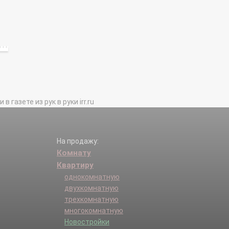
газете из рук в руки irr.ru
На продажу:
Комнату
Квартиру
однокомнатную
двухкомнатную
трехкомнатную
многокомнатную
Новостройки