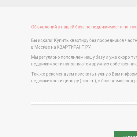
Объявлений в нашей базе по недвижимости по тако
Вы искали: Купить квартиру без посредников час
в Москве на КВАРТИРАНТ.РУ
Мы регулярно пополняем нашу базу и уже скоро ту
недвижимости наполняются вручную собственникам
Так же рекомендуем поискать нужную Вам информаци
недвижимости циан.ру (cian.ru), в базе домофонд.ру (