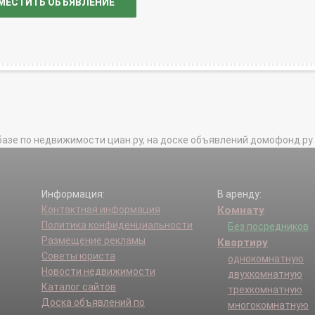
МЕСТИТЬ ОБЪЯВЛЕНИЕ
базе по недвижимости циан.ру, на доске объявлений домофонд.ру и в 
Информация:
В аренду:
Контактная информация
Комнату
Политика конфиденциальности
Без посредников
Размещение рекламы
Квартиру
Советы юриста
однокомнатную
Новости недвижимости
двухкомнатную
Каталог сайтов
трехкомнатную
Доска объявлений по
многокомнатную