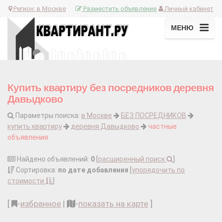
Регион:
в Москве
Разместить объявление
Личный кабинет
МЕНЮ
Купить квартиру без посредников деревня
Давыдково
Параметры поиска:
в Москве
БЕЗ ПОСРЕДНИКОВ
купить квартиру
деревня Давыдково
частные
объявления
Найдено объявлений:
0
[
расширенный поиск
]
Сортировка:
по дате добавления
[
упорядочить по
стоимости
]
[
-
избранное
|
-
показать на карте
]