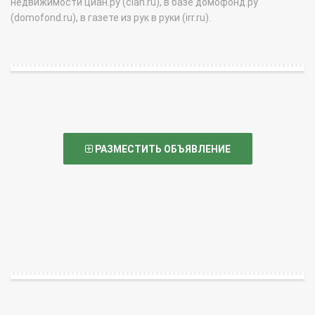
недвижимости циан.ру (cian.ru), в базе домофонд.ру
(domofond.ru), в газете из рук в руки (irr.ru).
РАЗМЕСТИТЬ ОБЪЯВЛЕНИЕ