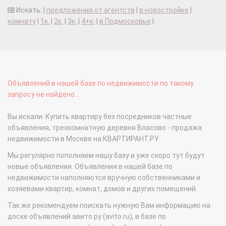
Искать: |
предложения от агентств
|
в новостройке
|
комнату
|
1к.
|
2к.
|
3к.
|
4+к.
|
в Подмосковье
|
Объявлений в нашей базе по недвижимости по такому
запросу не найдено...
Вы искали: Купить квартиру без посредников частные
объявления, трехкомнатную деревня Власово - продажа
недвижимости в Москве на КВАРТИРАНТ.РУ
Мы регулярно пополняем нашу базу и уже скоро тут будут
новые объявления. Объявления в нашей базе по
недвижимости наполняются вручную собственниками и
хозяевами квартир, комнат, домов и других помещений.
Так же рекомендуем поискать нужную Вам информацию на
доске объявлений авито.ру (avito.ru), в базе по