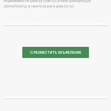
недвижимости циан.ру (cian.ru), в базе домофонд.ру
(domofond.ru), в газете из рук в руки (irr.ru).
РАЗМЕСТИТЬ ОБЪЯВЛЕНИЕ