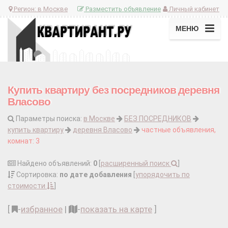
Регион:
в Москве
Разместить объявление
Личный кабинет
МЕНЮ
Купить квартиру без посредников деревня
Власово
Параметры поиска:
в Москве
БЕЗ ПОСРЕДНИКОВ
купить квартиру
деревня Власово
частные объявления,
комнат: 3
Найдено объявлений:
0
[
расширенный поиск
]
Сортировка:
по дате добавления
[
упорядочить по
стоимости
]
[
-
избранное
|
-
показать на карте
]