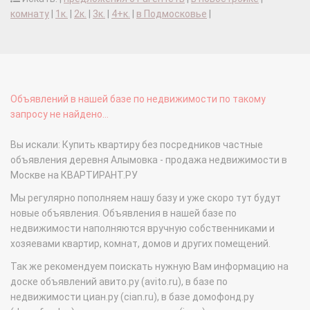
комнату
|
1к.
|
2к.
|
3к.
|
4+к.
|
в Подмосковье
|
Объявлений в нашей базе по недвижимости по такому
запросу не найдено...
Вы искали: Купить квартиру без посредников частные
объявления деревня Алымовка - продажа недвижимости в
Москве на КВАРТИРАНТ.РУ
Мы регулярно пополняем нашу базу и уже скоро тут будут
новые объявления. Объявления в нашей базе по
недвижимости наполняются вручную собственниками и
хозяевами квартир, комнат, домов и других помещений.
Так же рекомендуем поискать нужную Вам информацию на
доске объявлений авито.ру (avito.ru), в базе по
недвижимости циан.ру (cian.ru), в базе домофонд.ру