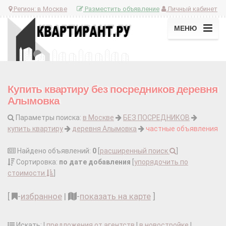
Регион:
в Москве
Разместить объявление
Личный кабинет
МЕНЮ
Купить квартиру без посредников деревня
Алымовка
Параметры поиска:
в Москве
БЕЗ ПОСРЕДНИКОВ
купить квартиру
деревня Алымовка
частные объявления
Найдено объявлений:
0
[
расширенный поиск
]
Сортировка:
по дате добавления
[
упорядочить по
стоимости
]
[
-
избранное
|
-
показать на карте
]
Искать: |
предложения от агентств
|
в новостройке
|