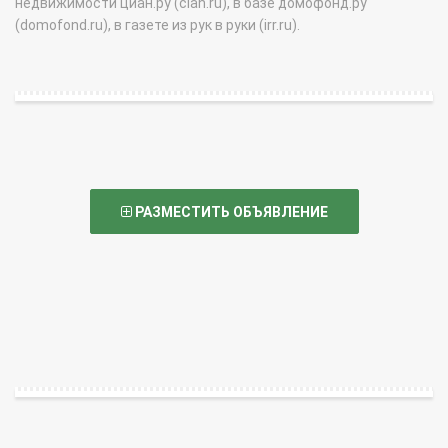
недвижимости циан.ру (cian.ru), в базе домофонд.ру
(domofond.ru), в газете из рук в руки (irr.ru).
РАЗМЕСТИТЬ ОБЪЯВЛЕНИЕ