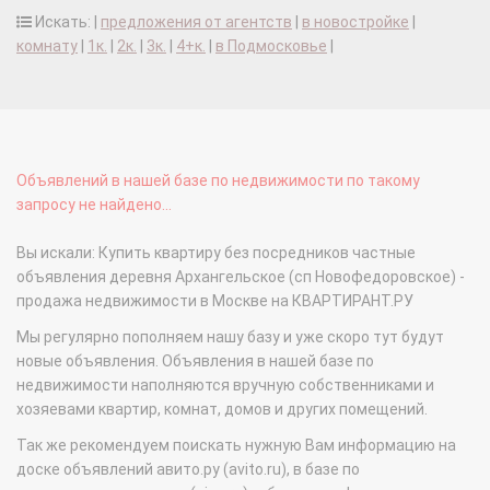
Искать: |
предложения от агентств
|
в новостройке
|
комнату
|
1к.
|
2к.
|
3к.
|
4+к.
|
в Подмосковье
|
Объявлений в нашей базе по недвижимости по такому
запросу не найдено...
Вы искали: Купить квартиру без посредников частные
объявления деревня Архангельское (сп Новофедоровское) -
продажа недвижимости в Москве на КВАРТИРАНТ.РУ
Мы регулярно пополняем нашу базу и уже скоро тут будут
новые объявления. Объявления в нашей базе по
недвижимости наполняются вручную собственниками и
хозяевами квартир, комнат, домов и других помещений.
Так же рекомендуем поискать нужную Вам информацию на
доске объявлений авито.ру (avito.ru), в базе по