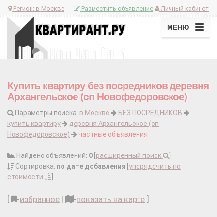
Регион:
в Москве
Разместить объявление
Личный кабинет
МЕНЮ
Купить квартиру без посредников деревня
Архангельское (сп Новофедоровское)
Параметры поиска:
в Москве
БЕЗ ПОСРЕДНИКОВ
купить квартиру
деревня Архангельское (сп
Новофедоровское)
частные объявления
Найдено объявлений:
0
[
расширенный поиск
]
Сортировка:
по дате добавления
[
упорядочить по
стоимости
]
[
-
избранное
|
-
показать на карте
]