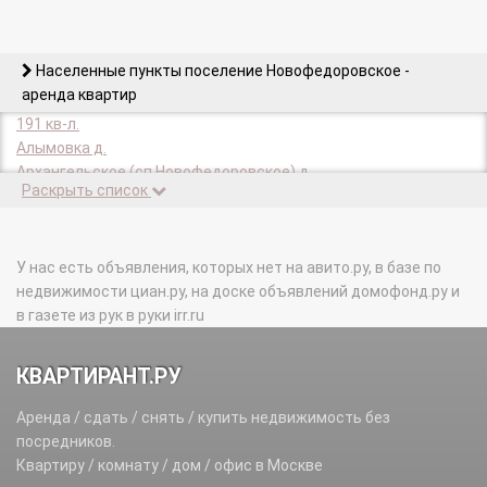
Населенные пункты поселение Новофедоровское -
аренда квартир
191 кв-л.
Алымовка д.
Архангельское (сп Новофедоровское) д.
Раскрыть список
Белоусово д.
Голохвастово д.
Долгино д.
Зверево д.
У нас есть объявления, которых нет на авито.ру, в базе по
Зосимова Пустынь п.
недвижимости циан.ру, на доске объявлений домофонд.ру и
Игнатово д.
в газете из рук в руки irr.ru
Капустинка п.
Круги п.
КВАРТИРАНТ.РУ
Кузнецово д.
Кузнецовский п.
Аренда / сдать / снять / купить недвижимость без
Лукино д.
посредников.
Малеевка д.
Квартиру / комнату / дом / офис в Москве
Метрополитена (Детский городок) п.