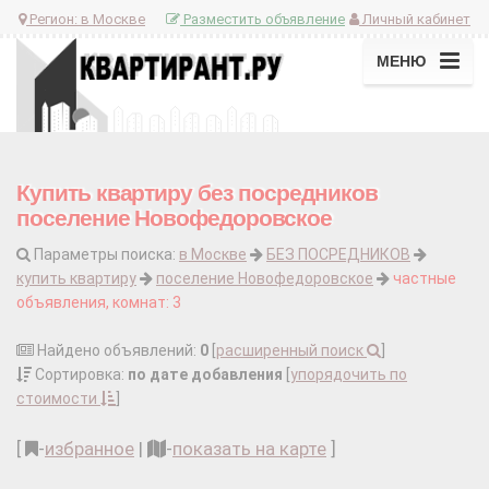
Регион:
в Москве
Разместить объявление
Личный кабинет
МЕНЮ
Купить квартиру без посредников
поселение Новофедоровское
Параметры поиска:
в Москве
БЕЗ ПОСРЕДНИКОВ
купить квартиру
поселение Новофедоровское
частные
объявления, комнат: 3
Найдено объявлений:
0
[
расширенный поиск
]
Сортировка:
по дате добавления
[
упорядочить по
стоимости
]
[
-
избранное
|
-
показать на карте
]