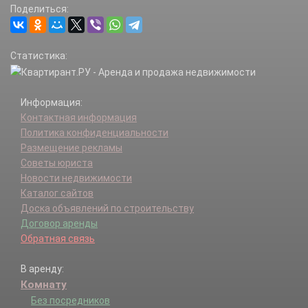
Поделиться:
Новиково д.
Ожигово д.
Пахорка д.
Статистика:
Рассудово п.
Рассудово д.
Рассудовское лесн-во п.
Информация:
Руднево д.
Контактная информация
Талызина х.
Политика конфиденциальности
Тимуровец ДГ п.
Размещение рекламы
Федоровское д.
Советы юриста
Хмырово д.
Новости недвижимости
Хутора Гуляевы х.
Каталог сайтов
Юрьево д.
Доска объявлений по строительству
Яковлевское д.
Договор аренды
Обратная связь
В аренду:
Комнату
Без посредников