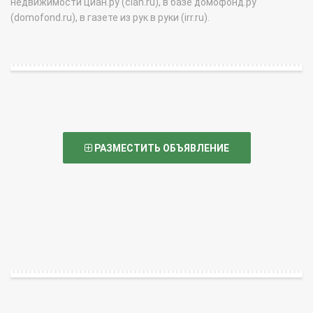
недвижимости циан.ру (cian.ru), в базе домофонд.ру
(domofond.ru), в газете из рук в руки (irr.ru).
РАЗМЕСТИТЬ ОБЪЯВЛЕНИЕ