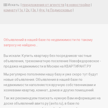
Искать: |
предложения от агентств
|
в новостройке
|
комнату
|
1к.
|
2к.
|
3к.
|
4+к.
|
в Подмосковье
|
Объявлений в нашей базе по недвижимости по такому
запросу не найдено...
Вы искали: Купить квартиру без посредников частные
объявления, трехкомнатную поселение Новофедоровское -
продажа недвижимости в Москве на КВАРТИРАНТ.РУ
Мы регулярно пополняем нашу базу и уже скоро тут будут
новые объявления. Объявления в нашей базе по
недвижимости наполняются вручную собственниками и
хозяевами квартир, комнат, домов и других помещений.
Так же рекомендуем поискать нужную Вам информацию на
доске объявлений авито.ру (avito.ru), в базе по