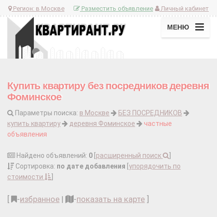
Регион:
в Москве
Разместить объявление
Личный кабинет
МЕНЮ
Купить квартиру без посредников деревня
Фоминское
Параметры поиска:
в Москве
БЕЗ ПОСРЕДНИКОВ
купить квартиру
деревня Фоминское
частные
объявления
Найдено объявлений:
0
[
расширенный поиск
]
Сортировка:
по дате добавления
[
упорядочить по
стоимости
]
[
-
избранное
|
-
показать на карте
]