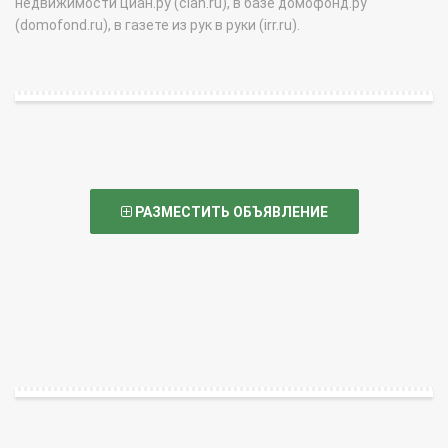
недвижимости циан.ру (cian.ru), в базе домофонд.ру
(domofond.ru), в газете из рук в руки (irr.ru).
РАЗМЕСТИТЬ ОБЪЯВЛЕНИЕ