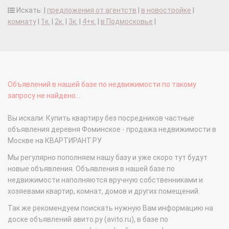
Искать: |
предложения от агентств
|
в новостройке
|
комнату
|
1к.
|
2к.
|
3к.
|
4+к.
|
в Подмосковье
|
Объявлений в нашей базе по недвижимости по такому
запросу не найдено...
Вы искали: Купить квартиру без посредников частные
объявления деревня Фоминское - продажа недвижимости в
Москве на КВАРТИРАНТ.РУ
Мы регулярно пополняем нашу базу и уже скоро тут будут
новые объявления. Объявления в нашей базе по
недвижимости наполняются вручную собственниками и
хозяевами квартир, комнат, домов и других помещений.
Так же рекомендуем поискать нужную Вам информацию на
доске объявлений авито.ру (avito.ru), в базе по