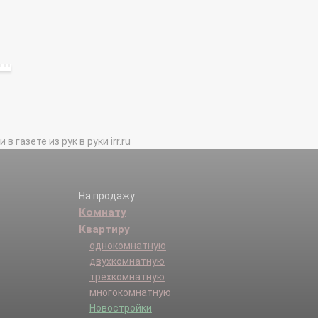
газете из рук в руки irr.ru
На продажу:
Комнату
Квартиру
однокомнатную
двухкомнатную
трехкомнатную
многокомнатную
Новостройки