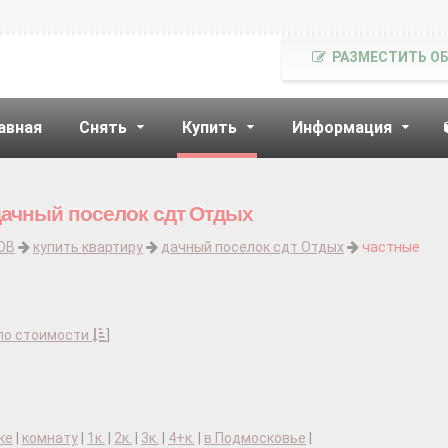
РАЗМЕСТИТЬ О
авная
Снять
Купить
Информация
дачный поселок сдт Отдых
ОВ
купить квартиру
дачный поселок сдт Отдых
частные
по стоимости
]
ке
|
комнату
|
1к.
|
2к.
|
3к.
|
4+к.
|
в Подмосковье
|