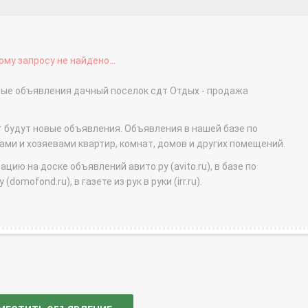
му запросу не найдено...
тные объявления дачный поселок сдт Отдых - продажа
т будут новые объявления. Объявления в нашей базе по
и и хозяевами квартир, комнат, домов и других помещений.
ю на доске объявлений авито.ру (avito.ru), в базе по
domofond.ru), в газете из рук в руки (irr.ru).