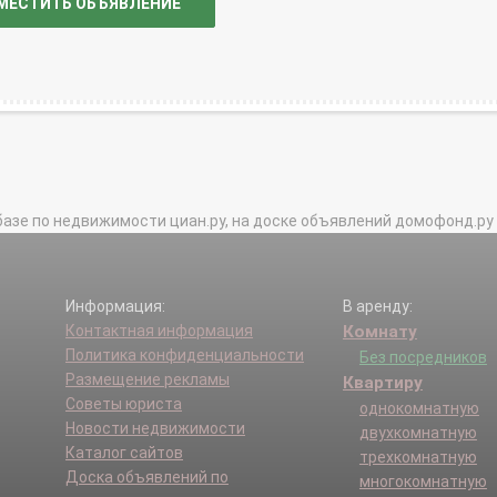
МЕСТИТЬ ОБЪЯВЛЕНИЕ
базе по недвижимости циан.ру, на доске объявлений домофонд.ру и в 
Информация:
В аренду:
Контактная информация
Комнату
Политика конфиденциальности
Без посредников
Размещение рекламы
Квартиру
Советы юриста
однокомнатную
Новости недвижимости
двухкомнатную
Каталог сайтов
трехкомнатную
Доска объявлений по
многокомнатную