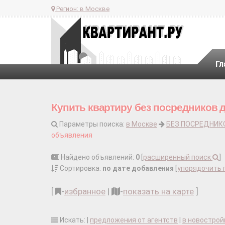
Регион:
в Москве
Гл
Купить квартиру без посредников 
Параметры поиска:
в Москве
БЕЗ ПОСРЕДНИК
объявления
Найдено объявлений:
0
[
расширенный поиск
]
Сортировка:
по дате добавления
[
упорядочить 
[
-
избранное
|
-
показать на карте
]
Искать: |
предложения от агентств
|
в новострой