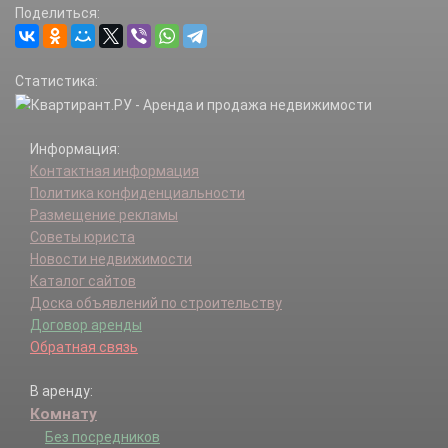
Поделиться:
Марфино д.
Милюково д.
Настасьино д.
Статистика:
НИАТ и Верховный суд п.
Первомайское п.
Поповка д.
Информация:
Птичное п.
Контактная информация
Пучково д.
Политика конфиденциальности
Пятовское д.
Размещение рекламы
Ремзавод п.
Советы юриста
Рогозинино д.
Новости недвижимости
Рогозино д.
Каталог сайтов
Рожново д.
Доска объявлений по строительству
сдт Отдых дп.
Договор аренды
Уварово д.
Обратная связь
Фоминское д.
Хатминки д.
В аренду:
Ширяево д.
Комнату
Без посредников