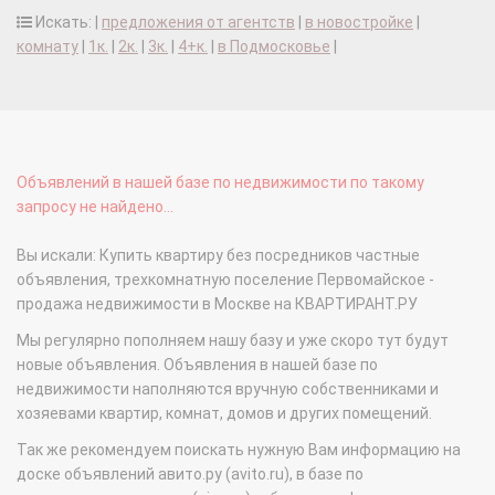
Искать: |
предложения от агентств
|
в новостройке
|
комнату
|
1к.
|
2к.
|
3к.
|
4+к.
|
в Подмосковье
|
Объявлений в нашей базе по недвижимости по такому
запросу не найдено...
Вы искали: Купить квартиру без посредников частные
объявления, трехкомнатную поселение Первомайское -
продажа недвижимости в Москве на КВАРТИРАНТ.РУ
Мы регулярно пополняем нашу базу и уже скоро тут будут
новые объявления. Объявления в нашей базе по
недвижимости наполняются вручную собственниками и
хозяевами квартир, комнат, домов и других помещений.
Так же рекомендуем поискать нужную Вам информацию на
доске объявлений авито.ру (avito.ru), в базе по