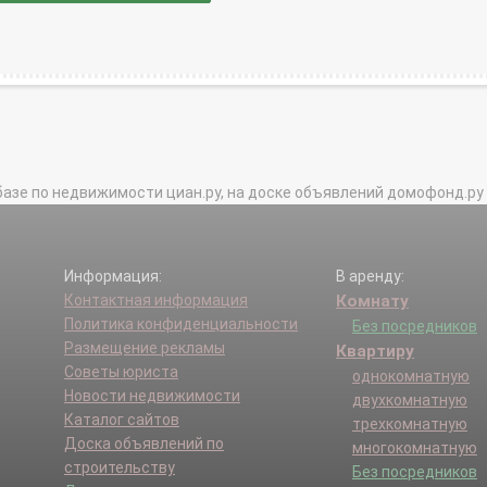
базе по недвижимости циан.ру, на доске объявлений домофонд.ру и в 
Информация:
В аренду:
Контактная информация
Комнату
Политика конфиденциальности
Без посредников
Размещение рекламы
Квартиру
Советы юриста
однокомнатную
Новости недвижимости
двухкомнатную
Каталог сайтов
трехкомнатную
Доска объявлений по
многокомнатную
строительству
Без посредников