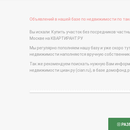
Объявлений в нашей базе по недвижимости по тако
Вы искали: Купить участок без посредников част
Москве на КВАРТИРАНТ.РУ
Мы регулярно пополняем нашу базу и уже скоро ту
недвижимости наполняются вручную собственникам
Так же рекомендуем поискать нужную Вам информаци
недвижимости циан.ру (cian.ru), в базе домофонд.ру (
РАЗ