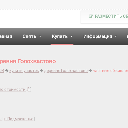
РАЗМЕСТИТЬ О
авная
Снять
Купить
Информация
еревня Голохвастово
ОВ
купить участок
деревня Голохвастово
частные объявле
по стоимости
]
ж
|
в Подмосковье
|