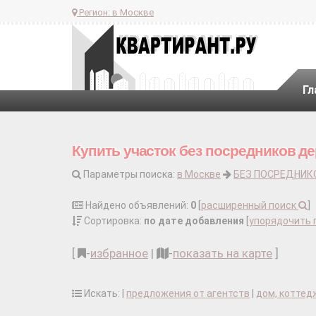
Регион:
в Москве
Гл
Купить участок без посредников д
Параметры поиска:
в Москве
БЕЗ ПОСРЕДНИК
Найдено объявлений:
0
[
расширенный поиск
]
Сортировка:
по дате добавления
[
упорядочить 
[
-
избранное
|
-
показать на карте
]
Искать: |
предложения от агентств
|
дом, коттед