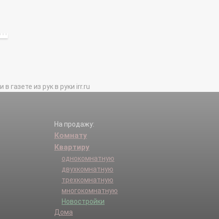
газете из рук в руки irr.ru
На продажу:
Комнату
Квартиру
однокомнатную
двухкомнатную
трехкомнатную
многокомнатную
Новостройки
Дома