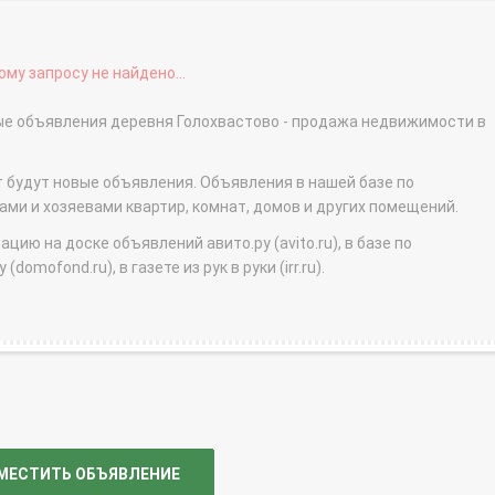
му запросу не найдено...
ные объявления деревня Голохвастово - продажа недвижимости в
т будут новые объявления. Объявления в нашей базе по
и и хозяевами квартир, комнат, домов и других помещений.
ю на доске объявлений авито.ру (avito.ru), в базе по
domofond.ru), в газете из рук в руки (irr.ru).
МЕСТИТЬ ОБЪЯВЛЕНИЕ