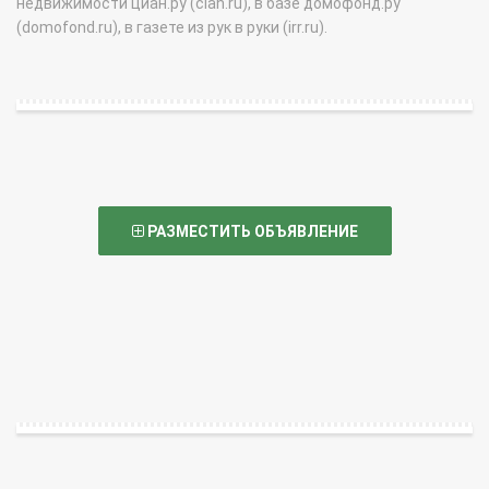
недвижимости циан.ру (cian.ru), в базе домофонд.ру
(domofond.ru), в газете из рук в руки (irr.ru).
РАЗМЕСТИТЬ ОБЪЯВЛЕНИЕ