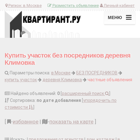
Регион:
в Москве
Разместить объявление
Личный кабинет
МЕНЮ
Купить участок без посредников деревня
Климовка
Параметры поиска:
в Москве
БЕЗ ПОСРЕДНИКОВ
купить участок
деревня Климовка
частные объявления
Найдено объявлений:
0
[
расширенный поиск
]
Сортировка:
по дате добавления
[
упорядочить по
стоимости
]
[
-
избранное
|
-
показать на карте
]
Искать: |
предложения от агентств
|
дом, коттедж
|
в