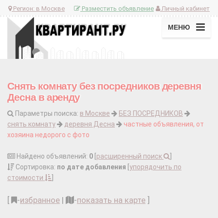
Регион:
в Москве
Разместить объявление
Личный кабинет
МЕНЮ
Снять комнату без посредников деревня
Десна в аренду
Параметры поиска:
в Москве
БЕЗ ПОСРЕДНИКОВ
снять комнату
деревня Десна
частные объявления, от
хозяина недорого с фото
Найдено объявлений:
0
[
расширенный поиск
]
Сортировка:
по дате добавления
[
упорядочить по
стоимости
]
[
-
избранное
|
-
показать на карте
]