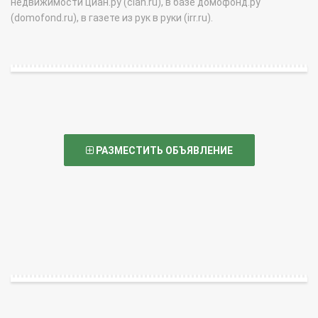
недвижимости циан.ру (cian.ru), в базе домофонд.ру
(domofond.ru), в газете из рук в руки (irr.ru).
РАЗМЕСТИТЬ ОБЪЯВЛЕНИЕ