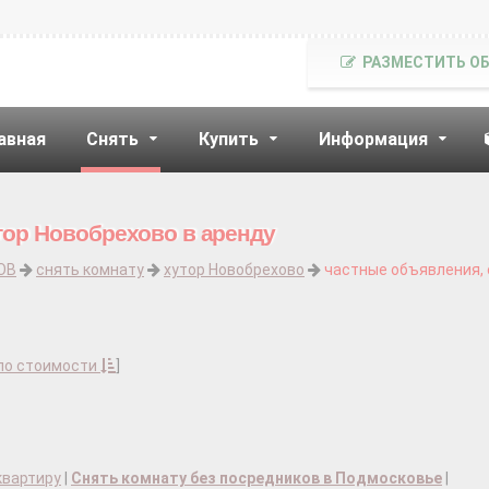
РАЗМЕСТИТЬ О
авная
Снять
Купить
Информация
тор Новобрехово в аренду
ОВ
снять комнату
хутор Новобрехово
частные объявления, 
по стоимости
]
квартиру
|
Снять комнату без посредников в Подмосковье
|