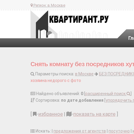
Регион:
в Москве
Гл
Снять комнату без посредников ху
Параметры поиска:
в Москве
БЕЗ ПОСРЕДНИК
хозяина недорого с фото
Найдено объявлений:
0
[
расширенный поиск
]
Сортировка:
по дате добавления
[
упорядочить 
[
-
избранное
|
-
показать на карте
]
Искать: |
предложения от агентств
|
посуточно
|