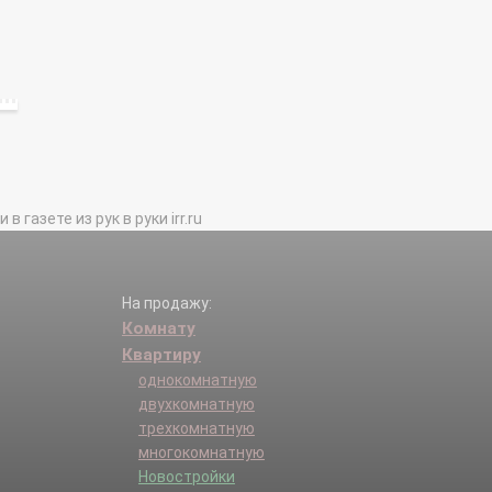
газете из рук в руки irr.ru
На продажу:
Комнату
Квартиру
однокомнатную
двухкомнатную
трехкомнатную
многокомнатную
Новостройки