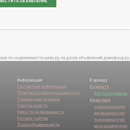
МЕСТИТЬ ОБЪЯВЛЕНИЕ
базе по недвижимости циан.ру, на доске объявлений домофонд.ру и в 
Информация:
В аренду:
Контактная информация
Комнату
Политика конфиденциальности
Без посредников
Размещение рекламы
Квартиру
Советы юриста
однокомнатную
Новости недвижимости
двухкомнатную
Каталог сайтов
трехкомнатную
Доска объявлений по
многокомнатную