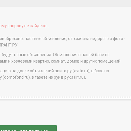
му запросу не найдено...
овобрехово, частные объявления, от хозяина недорого с фото -
ИРАНТ.РУ
т будут новые объявления. Объявления в нашей базе по
и и хозяевами квартир, комнат, домов и других помещений.
ю на доске объявлений авито.ру (avito.ru), в базе по
domofond.ru), в газете из рук в руки (irr.ru).