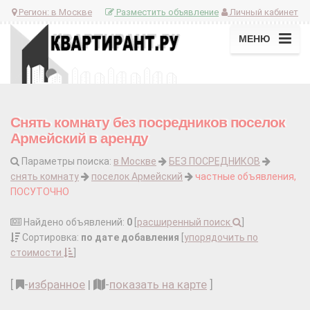
Регион:
в Москве
Разместить объявление
Личный кабинет
МЕНЮ
Снять комнату без посредников поселок
Армейский в аренду
Параметры поиска:
в Москве
БЕЗ ПОСРЕДНИКОВ
снять комнату
поселок Армейский
частные объявления,
ПОСУТОЧНО
Найдено объявлений:
0
[
расширенный поиск
]
Сортировка:
по дате добавления
[
упорядочить по
стоимости
]
[
-
избранное
|
-
показать на карте
]