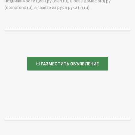
недвижимости циан.ру (cian.ru), в базе домофонд.ру
(domofond.ru), в газете из рук в руки (irr.ru).
РАЗМЕСТИТЬ ОБЪЯВЛЕНИЕ