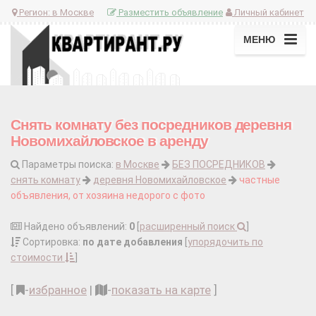
Регион:
в Москве
Разместить объявление
Личный кабинет
МЕНЮ
Снять комнату без посредников деревня
Новомихайловское в аренду
Параметры поиска:
в Москве
БЕЗ ПОСРЕДНИКОВ
снять комнату
деревня Новомихайловское
частные
объявления, от хозяина недорого с фото
Найдено объявлений:
0
[
расширенный поиск
]
Сортировка:
по дате добавления
[
упорядочить по
стоимости
]
[
-
избранное
|
-
показать на карте
]