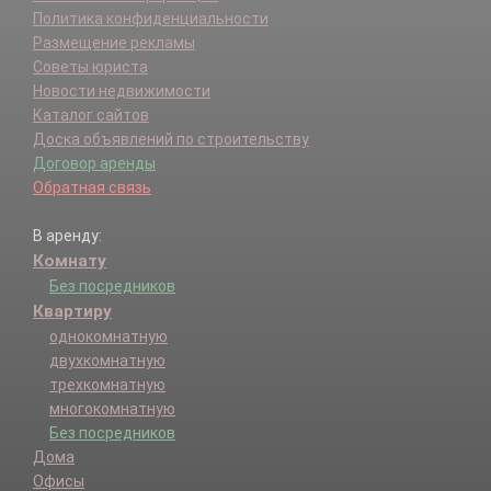
Политика конфиденциальности
Размещение рекламы
Советы юриста
Новости недвижимости
Каталог сайтов
Доска объявлений по строительству
Договор аренды
Обратная связь
В аренду:
Комнату
Без посредников
Квартиру
однокомнатную
двухкомнатную
трехкомнатную
многокомнатную
Без посредников
Дома
Офисы