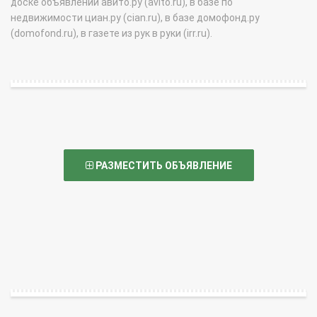
доске объявлений авито.ру (avito.ru), в базе по
недвижимости циан.ру (cian.ru), в базе домофонд.ру
(domofond.ru), в газете из рук в руки (irr.ru).
РАЗМЕСТИТЬ ОБЪЯВЛЕНИЕ