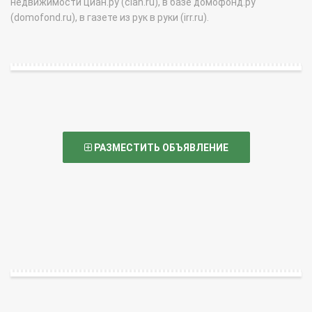
недвижимости циан.ру (cian.ru), в базе домофонд.ру
(domofond.ru), в газете из рук в руки (irr.ru).
РАЗМЕСТИТЬ ОБЪЯВЛЕНИЕ