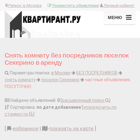
Регион:
в Москве
Разместить объявление
Личный кабинет
МЕНЮ
Снять комнату без посредников поселок
Секерино в аренду
Параметры поиска:
в Москве
БЕЗ ПОСРЕДНИКОВ
снять комнату
поселок Секерино
частные объявления,
ПОСУТОЧНО
Найдено объявлений:
0
[
расширенный поиск
]
Сортировка:
по дате добавления
[
упорядочить по
стоимости
]
[
-
избранное
|
-
показать на карте
]