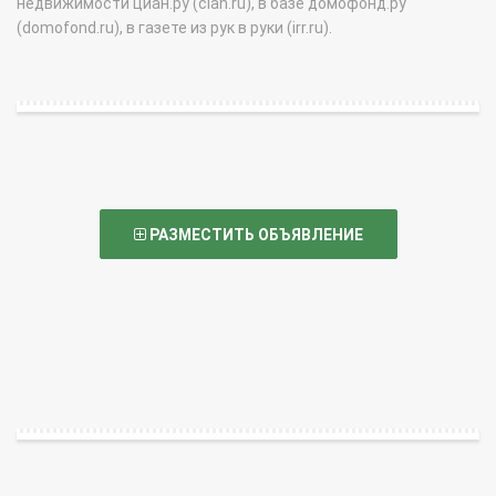
недвижимости циан.ру (cian.ru), в базе домофонд.ру
(domofond.ru), в газете из рук в руки (irr.ru).
РАЗМЕСТИТЬ ОБЪЯВЛЕНИЕ